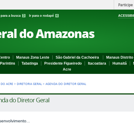
Participe
r para a busca
3
Ir para o rodapé
4
ACESSIBI
eral do Amazonas
entro
Manaus Zona Leste
São Gabriel da Cachoeira
Manaus Distrito 
Parintins
Tabatinga
Presidente Figueiredo
Itacoatiara
Humaitá
Acre
 DO ACRE
>
DIRETORIA GERAL
>
AGENDA DO DIRETOR GERAL
da do Diretor Geral
envolvimento...