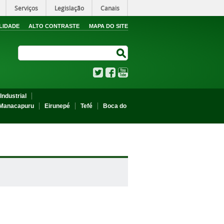
Serviços
Legislação
Canais
LIDADE
ALTO CONTRASTE
MAPA DO SITE
Search Site
Search Site
Twitter
Facebook
YouTube
Industrial
Manacapuru
Eirunepé
Tefé
Boca do