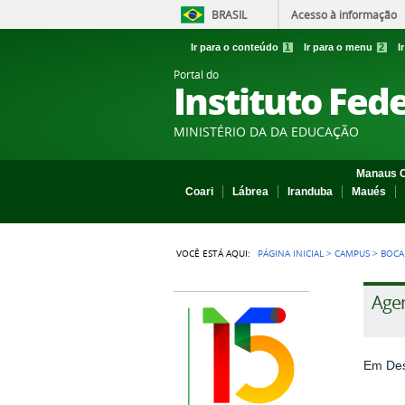
BRASIL
Acesso à informação
Ir para o conteúdo
1
Ir para o menu
2
I
Portal do
Instituto Fed
MINISTÉRIO DA DA EDUCAÇÃO
Manaus C
Coari
Lábrea
Iranduba
Maués
VOCÊ ESTÁ AQUI:
PÁGINA INICIAL
>
CAMPUS
>
BOCA
Agen
Em Des