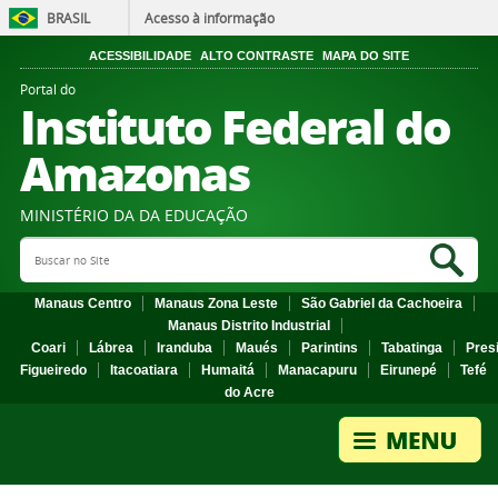
BRASIL
Acesso à informação
ACESSIBILIDADE
ALTO CONTRASTE
MAPA DO SITE
Portal do
Instituto Federal do
Amazonas
MINISTÉRIO DA DA EDUCAÇÃO
Search Site
Sea
Manaus Centro
Manaus Zona Leste
São Gabriel da Cachoeira
Manaus Distrito Industrial
Coari
Lábrea
Iranduba
Maués
Parintins
Tabatinga
Pres
Figueiredo
Itacoatiara
Humaitá
Manacapuru
Eirunepé
Tefé
do Acre