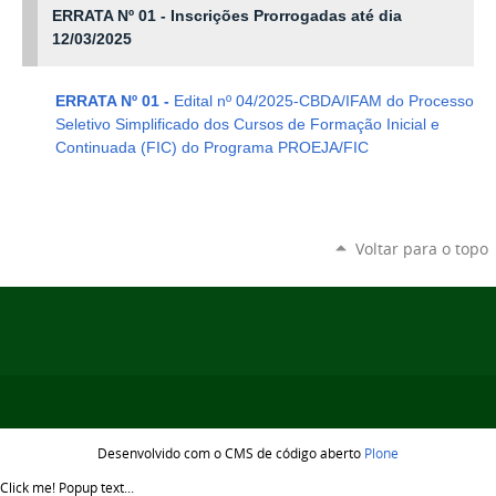
ERRATA Nº 01 - Inscrições Prorrogadas até dia
12/03/2025
ERRATA Nº 01 -
Edital nº 04/2025-CBDA/IFAM do Processo
Seletivo Simplificado dos Cursos de Formação Inicial e
Continuada (FIC) do Programa PROEJA/FIC
Voltar para o topo
Desenvolvido com o CMS de código aberto
Plone
Click me!
Popup text...