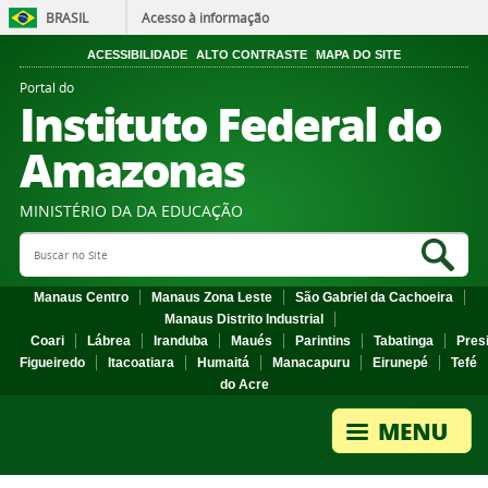
BRASIL
Acesso à informação
ACESSIBILIDADE
ALTO CONTRASTE
MAPA DO SITE
Portal do
Instituto Federal do
Amazonas
MINISTÉRIO DA DA EDUCAÇÃO
Search Site
Sea
Manaus Centro
Manaus Zona Leste
São Gabriel da Cachoeira
Manaus Distrito Industrial
Coari
Lábrea
Iranduba
Maués
Parintins
Tabatinga
Pres
Figueiredo
Itacoatiara
Humaitá
Manacapuru
Eirunepé
Tefé
do Acre