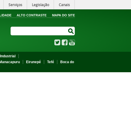
Serviços
Legislação
Canais
LIDADE
ALTO CONTRASTE
MAPA DO SITE
Search Site
Search Site
Twitter
Facebook
YouTube
Industrial
Manacapuru
Eirunepé
Tefé
Boca do