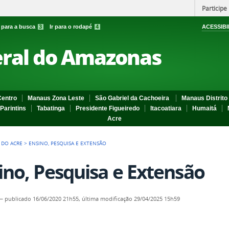
Participe
r para a busca
3
Ir para o rodapé
4
ACESSIBI
eral do Amazonas
entro
Manaus Zona Leste
São Gabriel da Cachoeira
Manaus Distrito 
Parintins
Tabatinga
Presidente Figueiredo
Itacoatiara
Humaitá
Acre
 DO ACRE
>
ENSINO, PESQUISA E EXTENSÃO
ino, Pesquisa e Extensão
—
publicado
16/06/2020 21h55,
última modificação
29/04/2025 15h59