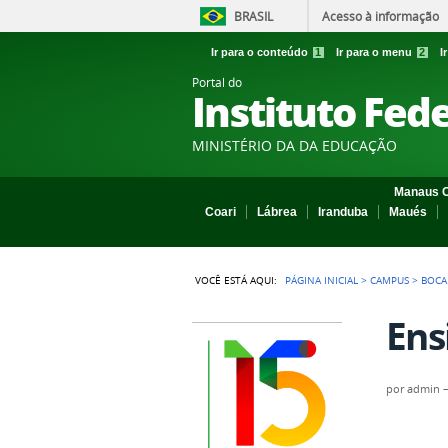
BRASIL
Acesso à informação
Ir para o conteúdo
1
Ir para o menu
2
I
Portal do
Instituto Fed
MINISTÉRIO DA DA EDUCAÇÃO
Manaus C
Coari
Lábrea
Iranduba
Maués
VOCÊ ESTÁ AQUI:
PÁGINA INICIAL
>
CAMPUS
>
BOCA
Ens
por
admin