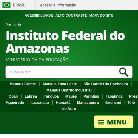
BRASIL
Acesso à informação
ACESSIBILIDADE
ALTO CONTRASTE
MAPA DO SITE
Portal do
Instituto Federal do
Amazonas
MINISTÉRIO DA DA EDUCAÇÃO
Search Site
Sea
Manaus Centro
Manaus Zona Leste
São Gabriel da Cachoeira
Manaus Distrito Industrial
Coari
Lábrea
Iranduba
Maués
Parintins
Tabatinga
Pres
Figueiredo
Itacoatiara
Humaitá
Manacapuru
Eirunepé
Tefé
do Acre