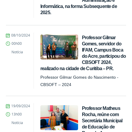
Informática, na forma Subsequente de
2025.
por
publicado
08/10/2024
Professor Gilmar
ti.boca.acre
Gomes, servidor do
00h00
IFAM, Campus Boca
Notícia
do Acre, participou do
CBSOFT 2024,
realizado na cidade de Curitiba – PR.
Professor Gilmar Gomes do Nascimento -
CBSOFT – 2024
por
publicado
19/09/2024
Professor Matheus
ti.boca.acre
Rocha, reúne com
13h00
Secretária Municipal
Notícia
de Educação de