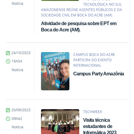
do
Notícia
TECNOLÓGICA NO SUL
Nascimento
AMAZONENSE REÚNE AGENTES PÚBLICOS E DA
-
SOCIEDADE CIVIL EM BOCA DO ACRE (AM).
Campus
Atividade de pesquisa sobre EPT em
Boca
do
Boca do Acre (AM).
Acre
por
publicado
24/10/2023
CAMPUS BOCA DO ACRE
Gilmar
PARTICIPA DO EVENTO
16h54
Gomes
INTERNACIONAL
do
Notícia
Campus Party Amazônia
Nascimento
-
Campus
Boca
do
Acre
por
publicado
20/09/2023
TECHWEEK
Gilmar
09h42
Visita técnica
Gomes
do
estudantes de
Notícia
Nascimento
Informática 2023