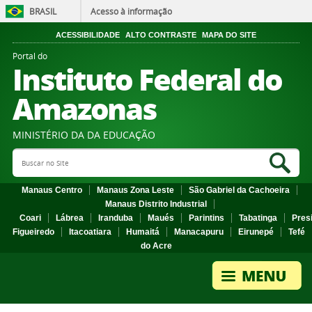
BRASIL
Acesso à informação
ACESSIBILIDADE
ALTO CONTRASTE
MAPA DO SITE
Portal do
Instituto Federal do
Amazonas
MINISTÉRIO DA DA EDUCAÇÃO
Search Site
Sea
Manaus Centro
Manaus Zona Leste
São Gabriel da Cachoeira
Manaus Distrito Industrial
Coari
Lábrea
Iranduba
Maués
Parintins
Tabatinga
Pres
Figueiredo
Itacoatiara
Humaitá
Manacapuru
Eirunepé
Tefé
do Acre