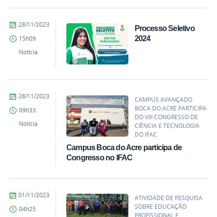
do
Acre
por
publicado
28/11/2023
Processo Seletivo
Gilmar
2024
15h09
Gomes
do
Notícia
Nascimento
-
Campus
Boca
do
por
publicado
28/11/2023
CAMPUS AVANÇADO
Acre
Gilmar
BOCA DO ACRE PARTICIPA
09h33
Gomes
DO VIII CONGRESSO DE
do
Notícia
CIÊNCIA E TECNOLOGIA
Nascimento
DO IFAC
-
Campus Boca do Acre participa de
Campus
Boca
Congresso no IFAC
do
Acre
por
publicado
01/11/2023
ATIVIDADE DE PESQUISA
Gilmar
SOBRE EDUCAÇÃO
04h25
Gomes
PROFISSIONAL E