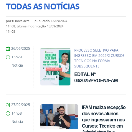
TODAS AS NOTÍCIAS
por
ti.boca.acre
—
publicado
13/09/2024
11h08,
última modificação
13/09/2024
11h08
por
publicado
26/06/2025
PROCESSO SELETIVO PARA
ti.boca.acre
INGRESSO EM 2025/2 CURSOS
15h29
TÉCNICOS NA FORMA
Notícia
SUBSEQUENTE
EDITAL Nº
03/2025/PROEN/IFAM
por
publicado
27/02/2025
IFAM realiza recepção
ti.boca.acre
dos novos alunos
14h58
que ingressaram nos
Notícia
Cursos: Técnico em
Administração e