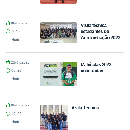
-
Campus
Boca
do
por
publicado
08/08/2023
Acre
Visita técnica
Gilmar
estudantes de
10h56
Gomes
Administração 2023
do
Notícia
Nascimento
-
Campus
Boca
por
publicado
23/01/2023
Matrículas 2023
do
Gilmar
Acre
encerradas
09h36
Gomes
do
Notícia
Nascimento
-
Campus
Boca
do
por
publicado
09/08/2022
Visita Técnica
Acre
Gilmar
19h59
Gomes
do
Notícia
Nascimento