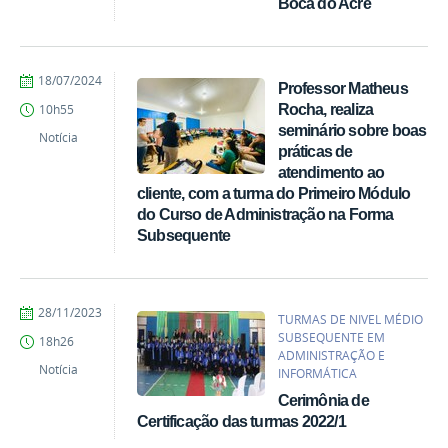
Boca do Acre
por
publicado
18/07/2024
Professor Matheus
ti.boca.acre
Rocha, realiza
10h55
seminário sobre boas
Notícia
práticas de
atendimento ao
cliente, com a turma do Primeiro Módulo
do Curso de Administração na Forma
Subsequente
por
publicado
28/11/2023
TURMAS DE NIVEL MÉDIO
Gilmar
SUBSEQUENTE EM
18h26
Gomes
ADMINISTRAÇÃO E
do
Notícia
INFORMÁTICA
Nascimento
Cerimônia de
-
Campus
Certificação das turmas 2022/1
Boca