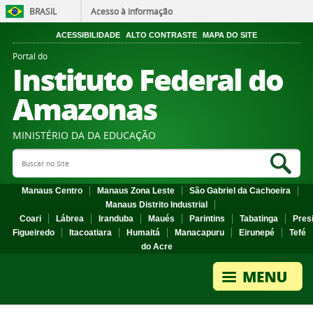
BRASIL
Acesso à informação
ACESSIBILIDADE
ALTO CONTRASTE
MAPA DO SITE
Portal do
Instituto Federal do
Amazonas
MINISTÉRIO DA DA EDUCAÇÃO
Search Site
Sea
Manaus Centro
Manaus Zona Leste
São Gabriel da Cachoeira
Manaus Distrito Industrial
Coari
Lábrea
Iranduba
Maués
Parintins
Tabatinga
Pres
Figueiredo
Itacoatiara
Humaitá
Manacapuru
Eirunepé
Tefé
do Acre