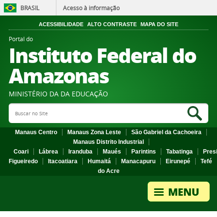
BRASIL
Acesso à informação
ACESSIBILIDADE
ALTO CONTRASTE
MAPA DO SITE
Portal do
Instituto Federal do
Amazonas
MINISTÉRIO DA DA EDUCAÇÃO
Search Site
Sea
Manaus Centro
Manaus Zona Leste
São Gabriel da Cachoeira
Manaus Distrito Industrial
Coari
Lábrea
Iranduba
Maués
Parintins
Tabatinga
Pres
Figueiredo
Itacoatiara
Humaitá
Manacapuru
Eirunepé
Tefé
do Acre