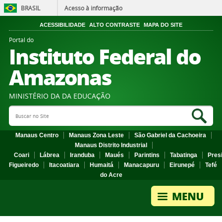
BRASIL
Acesso à informação
ACESSIBILIDADE
ALTO CONTRASTE
MAPA DO SITE
Portal do
Instituto Federal do
Amazonas
MINISTÉRIO DA DA EDUCAÇÃO
Search Site
Sea
Manaus Centro
Manaus Zona Leste
São Gabriel da Cachoeira
Manaus Distrito Industrial
Coari
Lábrea
Iranduba
Maués
Parintins
Tabatinga
Pres
Figueiredo
Itacoatiara
Humaitá
Manacapuru
Eirunepé
Tefé
do Acre