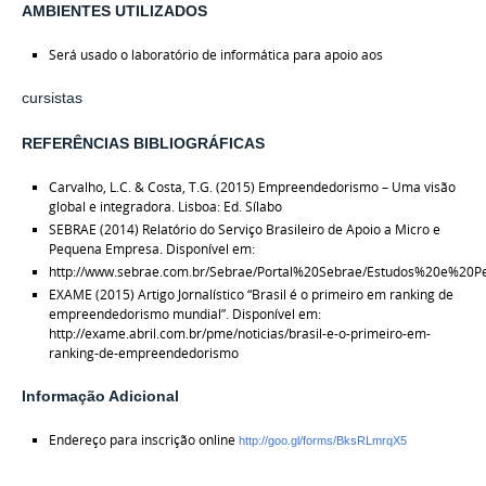
AMBIENTES UTILIZADOS
Será usado o laboratório de informática para apoio aos
cursistas
REFERÊNCIAS BIBLIOGRÁFICAS
Carvalho, L.C. & Costa, T.G. (2015) Empreendedorismo – Uma visão
global e integradora. Lisboa: Ed. Sílabo
SEBRAE (2014) Relatório do Serviço Brasileiro de Apoio a Micro e
Pequena Empresa. Disponível em:
http://www.sebrae.com.br/Sebrae/Portal%20Sebrae/Estudos%20e%20P
EXAME (2015) Artigo Jornalístico “Brasil é o primeiro em ranking de
empreendedorismo mundial”. Disponível em:
http://exame.abril.com.br/pme/noticias/brasil-e-o-primeiro-em-
ranking-de-empreendedorismo
Informação Adicional
Endereço para inscrição online
http://goo.gl/forms/BksRLmrqX5