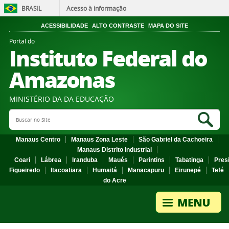
BRASIL
Acesso à informação
ACESSIBILIDADE
ALTO CONTRASTE
MAPA DO SITE
Portal do
Instituto Federal do
Amazonas
MINISTÉRIO DA DA EDUCAÇÃO
Search Site
Sea
Manaus Centro
Manaus Zona Leste
São Gabriel da Cachoeira
Manaus Distrito Industrial
Coari
Lábrea
Iranduba
Maués
Parintins
Tabatinga
Pres
Figueiredo
Itacoatiara
Humaitá
Manacapuru
Eirunepé
Tefé
do Acre