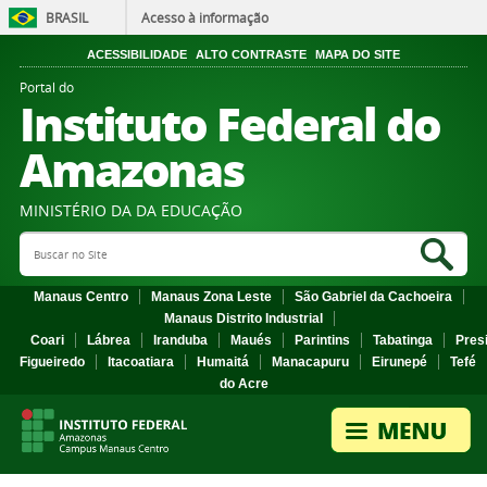
BRASIL
Acesso à informação
ACESSIBILIDADE
ALTO CONTRASTE
MAPA DO SITE
Portal do
Instituto Federal do
Amazonas
MINISTÉRIO DA DA EDUCAÇÃO
Search Site
Sea
Manaus Centro
Manaus Zona Leste
São Gabriel da Cachoeira
Manaus Distrito Industrial
Coari
Lábrea
Iranduba
Maués
Parintins
Tabatinga
Pres
Figueiredo
Itacoatiara
Humaitá
Manacapuru
Eirunepé
Tefé
do Acre