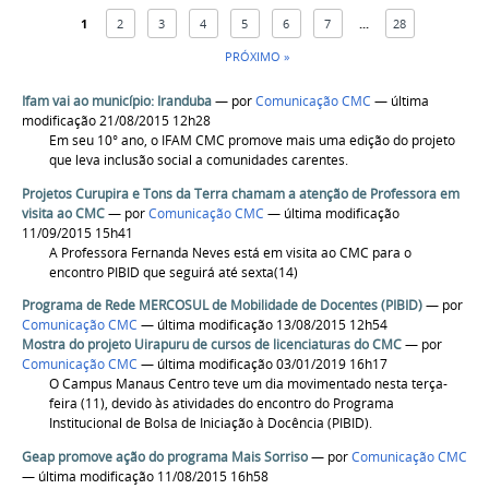
1
2
3
4
5
6
7
...
28
PRÓXIMO »
Ifam vai ao município: Iranduba
—
por
Comunicação CMC
— última
modificação 21/08/2015 12h28
Em seu 10° ano, o IFAM CMC promove mais uma edição do projeto
que leva inclusão social a comunidades carentes.
Projetos Curupira e Tons da Terra chamam a atenção de Professora em
visita ao CMC
—
por
Comunicação CMC
— última modificação
11/09/2015 15h41
A Professora Fernanda Neves está em visita ao CMC para o
encontro PIBID que seguirá até sexta(14)
Programa de Rede MERCOSUL de Mobilidade de Docentes (PIBID)
—
por
Comunicação CMC
— última modificação 13/08/2015 12h54
Mostra do projeto Uirapuru de cursos de licenciaturas do CMC
—
por
Comunicação CMC
— última modificação 03/01/2019 16h17
O Campus Manaus Centro teve um dia movimentado nesta terça-
feira (11), devido às atividades do encontro do Programa
Institucional de Bolsa de Iniciação à Docência (PIBID).
Geap promove ação do programa Mais Sorriso
—
por
Comunicação CMC
— última modificação 11/08/2015 16h58