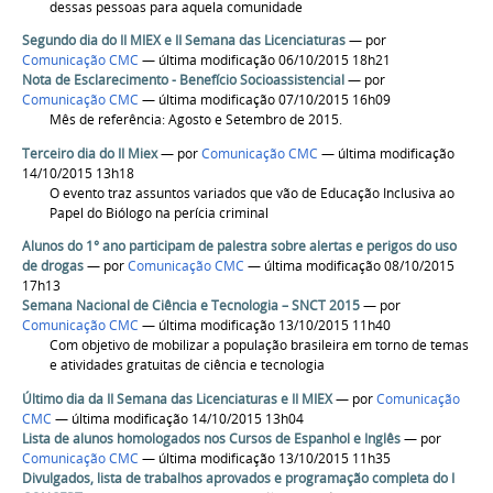
dessas pessoas para aquela comunidade
Segundo dia do II MIEX e II Semana das Licenciaturas
—
por
Comunicação CMC
— última modificação 06/10/2015 18h21
Nota de Esclarecimento - Benefício Socioassistencial
—
por
Comunicação CMC
— última modificação 07/10/2015 16h09
Mês de referência: Agosto e Setembro de 2015.
Terceiro dia do II Miex
—
por
Comunicação CMC
— última modificação
14/10/2015 13h18
O evento traz assuntos variados que vão de Educação Inclusiva ao
Papel do Biólogo na perícia criminal
Alunos do 1° ano participam de palestra sobre alertas e perigos do uso
de drogas
—
por
Comunicação CMC
— última modificação 08/10/2015
17h13
Semana Nacional de Ciência e Tecnologia – SNCT 2015
—
por
Comunicação CMC
— última modificação 13/10/2015 11h40
Com objetivo de mobilizar a população brasileira em torno de temas
e atividades gratuitas de ciência e tecnologia
Último dia da II Semana das Licenciaturas e II MIEX
—
por
Comunicação
CMC
— última modificação 14/10/2015 13h04
Lista de alunos homologados nos Cursos de Espanhol e Inglês
—
por
Comunicação CMC
— última modificação 13/10/2015 11h35
Divulgados, lista de trabalhos aprovados e programação completa do I