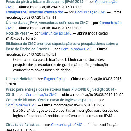
Feras da piscina iniciam disputas no JIFAM 2015
—
por
Comunicação
CMC
— última modificação 29/07/2015 11h09
EditalparaosCursosdeExtensao.doc
—
por
Comunicação CMC
— última
modificação 28/07/2015 15h11
Último dia de JIFAM, vencedores definidos no CMC
—
por
Comunicação
CMC
— última modificação 06/08/2015 09h30
Nota de Pesar
—
por
Comunicação CMC
— última modificação
31/07/2015 10h30
Biblioteca do CMC promove capacitação para pesquisadores sobre a
Base de Dados da Elsevier
—
por
Comunicação CMC
— última
modificação 31/07/2015 16h31
O treinamento possibilitará aos bibliotecários, docentes,
pesquisadores estudantes de graduação e pós-graduação
conhecerem novas bases de dados.
Ultimas Notícias
—
por
Fagner Costa
— última modificação 03/08/2015
17h28
Prazo para entrega dos relatórios finais PIBIC/PIBIC jr. edição 2014 -
2015
—
por
Comunicação CMC
— última modificação 03/08/2015 16h55
Centro de Idiomas oferece curso de inglês e espanhol
—
por
Comunicação CMC
— última modificação 05/08/2015 10h35
De 06 a 21 de agosto estão abertas as inscrições para cursos de
Inglês e Espanhol oferecidos pelo Centro de Idiomas do IFAM.
Circuito de Palestras
—
por
Comunicação CMC
— última modificação
04/08/2015 15h35