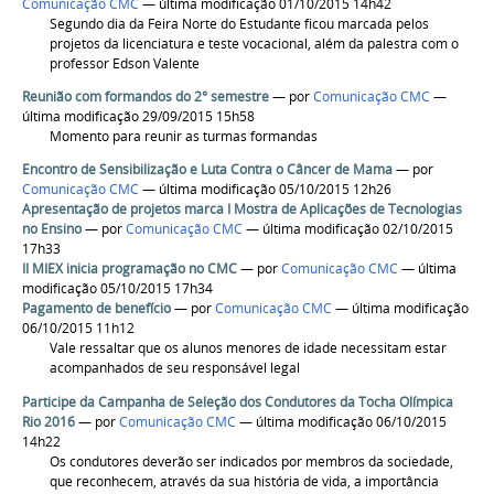
Comunicação CMC
— última modificação 01/10/2015 14h42
Segundo dia da Feira Norte do Estudante ficou marcada pelos
projetos da licenciatura e teste vocacional, além da palestra com o
professor Edson Valente
Reunião com formandos do 2° semestre
—
por
Comunicação CMC
—
última modificação 29/09/2015 15h58
Momento para reunir as turmas formandas
Encontro de Sensibilização e Luta Contra o Câncer de Mama
—
por
Comunicação CMC
— última modificação 05/10/2015 12h26
Apresentação de projetos marca I Mostra de Aplicações de Tecnologias
no Ensino
—
por
Comunicação CMC
— última modificação 02/10/2015
17h33
II MIEX inicia programação no CMC
—
por
Comunicação CMC
— última
modificação 05/10/2015 17h34
Pagamento de benefício
—
por
Comunicação CMC
— última modificação
06/10/2015 11h12
Vale ressaltar que os alunos menores de idade necessitam estar
acompanhados de seu responsável legal
Participe da Campanha de Seleção dos Condutores da Tocha Olímpica
Rio 2016
—
por
Comunicação CMC
— última modificação 06/10/2015
14h22
Os condutores deverão ser indicados por membros da sociedade,
que reconhecem, através da sua história de vida, a importância