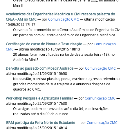
O evento aconteceu na manhã desta terça feira (22), no auditório
Mini II
Acadêmicos das Engenharias Mecânica e Civil recebem palestra do
CREA - AM no CMC
—
por
Comunicação CMC
— última modificação
15/09/2015 17h17
O evento foi promovido pelo Centro Acadêmico de Engenharia Civil
em parceria com o Centro Acadêmico de Engenharia Mecânica
Certificação do curso de Pintura e Texturização
—
por
Comunicação
CMC
— última modificação 18/09/2015 18h13
20 alunas foram certificadas na tarde desta sexta feira (18), no
Auditório Mini 3.
De volta ao passado com Moacir Andrade
—
por
Comunicação CMC
—
última modificação 21/09/2015 15h58
Na ocasião, o artista plástico, poeta, escritor e egresso relembrou
grandes momentos de sua trajetória e anunciou doações de
quadros ao CMC.
Workshop Pesquisa e Agricultura Familiar
—
por
Comunicação CMC
—
última modificação 22/09/2015 17h38
Os artigos podem ser enviados até o dia 04, e as inscrições
realizadas até o dia 09 de outubro
IFAM participa da Feira Norte do Estudante
—
por
Comunicação CMC
—
última modificação 25/09/2015 14h14