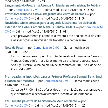
modificação 01/09/2015 17h38
Lançamento do Programa Agenda Ambiental na Administração Pública
—
por
Comunicação CMC
— última modificação 01/09/2015 16h51
Professora francesa é nova integrante do Centro de Idiomas
—
por
Comunicação CMC
— última modificação 04/09/2015 13h54
Novidades são esperadas para a segunda Mostra Interdisciplinar de
Extensão do IFAM - Campus Manaus Centro - II MIEX
—
por
Comunicação
CMC
— última modificação 11/09/2015 18h08
Você provavelmente já conhece o evento. Este ano ele está de volta
e as inscrições e submissão de trabalhos já começaram.
Nota de Pesar
—
por
Comunicação CMC
— última modificação
08/09/2015 12h28
É com imenso pesar que o Instituto Federal do Amazonas – Campus
Manaus Centro informa o falecimento da professora aposentada
Ana Ely Oliveira Souza no dia 06 de setembro de 2015 na cidade de
Porto Velho/RO.
Prorrogadas as inscrições para os Prêmios Professor Samuel Benchimol
e Banco da Amazônia
—
por
Comunicação CMC
— última modificação
11/09/2015 14h41
Cerca de R$ 400 mil são oferecidos em premiação para alternativas
que promovam o desenvolvimento sustentável da Amazônia
CMC recebe palestra do Ministério do Meio Ambiente
—
por
Comunicação CMC
— última modificação 11/09/2015 14h25