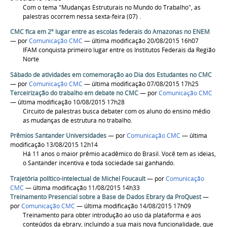
Com o tema "Mudanças Estruturais no Mundo do Trabalho", as
palestras ocorrem nessa sexta-feira (07) .
CMC fica em 2º lugar entre as escolas federais do Amazonas no ENEM
—
por
Comunicação CMC
— última modificação 20/08/2015 16h07
IFAM conquista primeiro lugar entre os Institutos Federais da Região
Norte
Sábado de atividades em comemoração ao Dia dos Estudantes no CMC
—
por
Comunicação CMC
— última modificação 07/08/2015 17h25
Terceirização do trabalho em debate no CMC
—
por
Comunicação CMC
— última modificação 10/08/2015 17h28
Circuito de palestras busca debater com os aluno do ensino médio
as mudanças de estrutura no trabalho.
Prêmios Santander Universidades
—
por
Comunicação CMC
— última
modificação 13/08/2015 12h14
Há 11 anos o maior prêmio acadêmico do Brasil. Você tem as ideias,
o Santander incentiva e toda sociedade sai ganhando.
Trajetória político-intelectual de Michel Foucault
—
por
Comunicação
CMC
— última modificação 11/08/2015 14h33
Treinamento Presencial sobre a Base de Dados Ebrary da ProQuest
—
por
Comunicação CMC
— última modificação 14/08/2015 17h09
Treinamento para obter introdução ao uso da plataforma e aos
conteúdos da ebrary, incluindo a sua mais nova funcionalidade, que