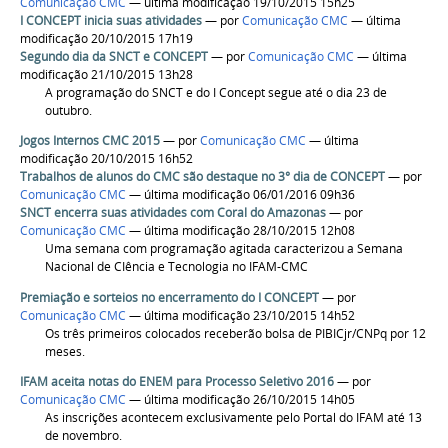
Comunicação CMC
— última modificação 19/10/2015 15h25
I CONCEPT inicia suas atividades
—
por
Comunicação CMC
— última
modificação 20/10/2015 17h19
Segundo dia da SNCT e CONCEPT
—
por
Comunicação CMC
— última
modificação 21/10/2015 13h28
A programação do SNCT e do I Concept segue até o dia 23 de
outubro.
Jogos Internos CMC 2015
—
por
Comunicação CMC
— última
modificação 20/10/2015 16h52
Trabalhos de alunos do CMC são destaque no 3° dia de CONCEPT
—
por
Comunicação CMC
— última modificação 06/01/2016 09h36
SNCT encerra suas atividades com Coral do Amazonas
—
por
Comunicação CMC
— última modificação 28/10/2015 12h08
Uma semana com programação agitada caracterizou a Semana
Nacional de CIência e Tecnologia no IFAM-CMC
Premiação e sorteios no encerramento do I CONCEPT
—
por
Comunicação CMC
— última modificação 23/10/2015 14h52
Os três primeiros colocados receberão bolsa de PIBICjr/CNPq por 12
meses.
IFAM aceita notas do ENEM para Processo Seletivo 2016
—
por
Comunicação CMC
— última modificação 26/10/2015 14h05
As inscrições acontecem exclusivamente pelo Portal do IFAM até 13
de novembro.