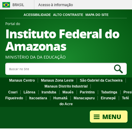
BRASIL
Acesso à informação
ACESSIBILIDADE
ALTO CONTRASTE
MAPA DO SITE
Portal do
Instituto Federal do
Amazonas
MINISTÉRIO DA DA EDUCAÇÃO
Search Site
Sea
Manaus Centro
Manaus Zona Leste
São Gabriel da Cachoeira
Manaus Distrito Industrial
Coari
Lábrea
Iranduba
Maués
Parintins
Tabatinga
Pres
Figueiredo
Itacoatiara
Humaitá
Manacapuru
Eirunepé
Tefé
do Acre