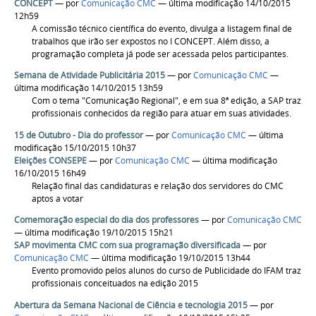
CONCEPT
—
por
Comunicação CMC
— última modificação 14/10/2015
12h59
A comissão técnico científica do evento, divulga a listagem final de
trabalhos que irão ser expostos no I CONCEPT. Além disso, a
programação completa já pode ser acessada pelos participantes.
Semana de Atividade Publicitária 2015
—
por
Comunicação CMC
—
última modificação 14/10/2015 13h59
Com o tema "Comunicação Regional", e em sua 8ª edição, a SAP traz
profissionais conhecidos da região para atuar em suas atividades.
15 de Outubro - Dia do professor
—
por
Comunicação CMC
— última
modificação 15/10/2015 10h37
Eleições CONSEPE
—
por
Comunicação CMC
— última modificação
16/10/2015 16h49
Relação final das candidaturas e relação dos servidores do CMC
aptos a votar
Comemoração especial do dia dos professores
—
por
Comunicação CMC
— última modificação 19/10/2015 15h21
SAP movimenta CMC com sua programação diversificada
—
por
Comunicação CMC
— última modificação 19/10/2015 13h44
Evento promovido pelos alunos do curso de Publicidade do IFAM traz
profissionais conceituados na edição 2015
Abertura da Semana Nacional de Ciência e tecnologia 2015
—
por