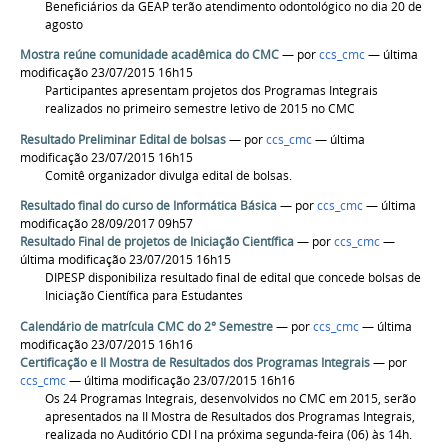
Beneficiários da GEAP terão atendimento odontológico no dia 20 de
agosto
Mostra reúne comunidade acadêmica do CMC
—
por
ccs_cmc
— última
modificação 23/07/2015 16h15
Participantes apresentam projetos dos Programas Integrais
realizados no primeiro semestre letivo de 2015 no CMC
Resultado Preliminar Edital de bolsas
—
por
ccs_cmc
— última
modificação 23/07/2015 16h15
Comitê organizador divulga edital de bolsas.
Resultado final do curso de Informática Básica
—
por
ccs_cmc
— última
modificação 28/09/2017 09h57
Resultado Final de projetos de Iniciação Científica
—
por
ccs_cmc
—
última modificação 23/07/2015 16h15
DIPESP disponibiliza resultado final de edital que concede bolsas de
Iniciação Científica para Estudantes
Calendário de matrícula CMC do 2° Semestre
—
por
ccs_cmc
— última
modificação 23/07/2015 16h16
Certificação e II Mostra de Resultados dos Programas Integrais
—
por
ccs_cmc
— última modificação 23/07/2015 16h16
Os 24 Programas Integrais, desenvolvidos no CMC em 2015, serão
apresentados na II Mostra de Resultados dos Programas Integrais,
realizada no Auditório CDI I na próxima segunda-feira (06) às 14h.