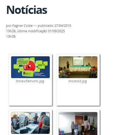
Notícias
por
Fagner Costa
—
publicado
27/04/2015
13h28,
última modificação
01/09/2025
13h39
IImiexifamcmc.jpg
mostra3.jpg