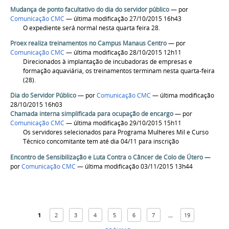
Mudança de ponto facultativo do dia do servidor público
—
por
Comunicação CMC
— última modificação 27/10/2015 16h43
O expediente será normal nesta quarta feira 28.
Proex realiza treinamentos no Campus Manaus Centro
—
por
Comunicação CMC
— última modificação 28/10/2015 12h11
Direcionados à implantação de incubadoras de empresas e
formação aquaviária, os treinamentos terminam nesta quarta-feira
(28).
Dia do Servidor Público
—
por
Comunicação CMC
— última modificação
28/10/2015 16h03
Chamada interna simplificada para ocupação de encargo
—
por
Comunicação CMC
— última modificação 29/10/2015 15h11
Os servidores selecionados para Programa Mulheres Mil e Curso
Técnico concomitante tem até dia 04/11 para inscrição
Encontro de Sensibilização e Luta Contra o Câncer de Colo de Útero
—
por
Comunicação CMC
— última modificação 03/11/2015 13h44
1
2
3
4
5
6
7
...
19