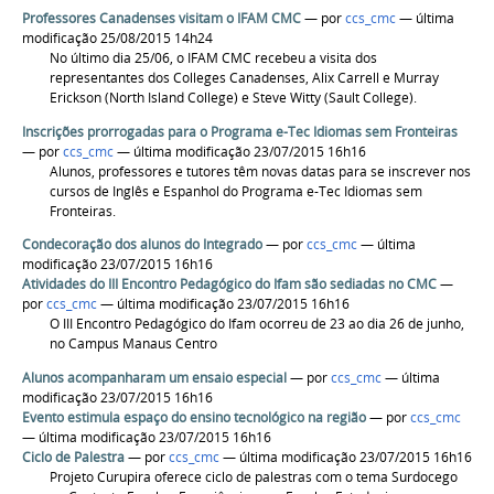
Professores Canadenses visitam o IFAM CMC
—
por
ccs_cmc
— última
modificação 25/08/2015 14h24
No último dia 25/06, o IFAM CMC recebeu a visita dos
representantes dos Colleges Canadenses, Alix Carrell e Murray
Erickson (North Island College) e Steve Witty (Sault College).
Inscrições prorrogadas para o Programa e-Tec Idiomas sem Fronteiras
—
por
ccs_cmc
— última modificação 23/07/2015 16h16
Alunos, professores e tutores têm novas datas para se inscrever nos
cursos de Inglês e Espanhol do Programa e-Tec Idiomas sem
Fronteiras.
Condecoração dos alunos do Integrado
—
por
ccs_cmc
— última
modificação 23/07/2015 16h16
Atividades do III Encontro Pedagógico do Ifam são sediadas no CMC
—
por
ccs_cmc
— última modificação 23/07/2015 16h16
O III Encontro Pedagógico do Ifam ocorreu de 23 ao dia 26 de junho,
no Campus Manaus Centro
Alunos acompanharam um ensaio especial
—
por
ccs_cmc
— última
modificação 23/07/2015 16h16
Evento estimula espaço do ensino tecnológico na região
—
por
ccs_cmc
— última modificação 23/07/2015 16h16
Ciclo de Palestra
—
por
ccs_cmc
— última modificação 23/07/2015 16h16
Projeto Curupira oferece ciclo de palestras com o tema Surdocego