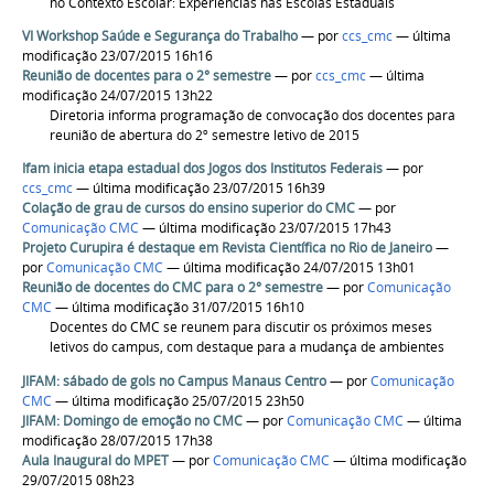
no Contexto Escolar: Experiências nas Escolas Estaduais
VI Workshop Saúde e Segurança do Trabalho
—
por
ccs_cmc
— última
modificação 23/07/2015 16h16
Reunião de docentes para o 2° semestre
—
por
ccs_cmc
— última
modificação 24/07/2015 13h22
Diretoria informa programação de convocação dos docentes para
reunião de abertura do 2º semestre letivo de 2015
Ifam inicia etapa estadual dos Jogos dos Institutos Federais
—
por
ccs_cmc
— última modificação 23/07/2015 16h39
Colação de grau de cursos do ensino superior do CMC
—
por
Comunicação CMC
— última modificação 23/07/2015 17h43
Projeto Curupira é destaque em Revista Científica no Rio de Janeiro
—
por
Comunicação CMC
— última modificação 24/07/2015 13h01
Reunião de docentes do CMC para o 2° semestre
—
por
Comunicação
CMC
— última modificação 31/07/2015 16h10
Docentes do CMC se reunem para discutir os próximos meses
letivos do campus, com destaque para a mudança de ambientes
JIFAM: sábado de gols no Campus Manaus Centro
—
por
Comunicação
CMC
— última modificação 25/07/2015 23h50
JIFAM: Domingo de emoção no CMC
—
por
Comunicação CMC
— última
modificação 28/07/2015 17h38
Aula Inaugural do MPET
—
por
Comunicação CMC
— última modificação
29/07/2015 08h23