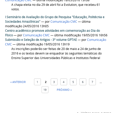
Comunicação CMC
— última modificação 18/05/2016 13h38
A chapa eleita no dia 29 de abril foi a Evolution, que recebeu 61
votos.
I Seminário de Avaliação do Grupo de Pesquisa "Educação, Politécnia e
Sociedades Amazônicas"
—
por
Comunicação CMC
— última
modificação 24/05/2016 13h05
Centro acadêmico promove atividades em comemoração ao Dia do
Físico
—
por
Comunicação CMC
— última modificação 19/05/2016 16h56
Submissão e Seleção de Artigos - 3º volume GPTAE
—
por
Comunicação
CMC
— última modificação 19/05/2016 13h19
As inscrições poderão ser feitas de 20 de maio a 24 de junho de
2016 e os textos devem se enquadrar às seguintes temáticas do
Ensino Superior das Universidades Públicas e Institutos Federal
« ANTERIOR
1
2
3
4
5
6
7
...
19
PRÓXIMO »