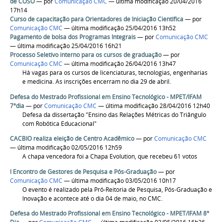
de COSO
—
por
Comunicação CMC
— última modificação 20/04/2016
17h14
Curso de capacitação para Orientadores de Iniciação Cientifica
—
por
Comunicação CMC
— última modificação 25/04/2016 13h52
Pagamento de bolsa dos Programas Integrais
—
por
Comunicação CMC
— última modificação 25/04/2016 16h21
Processo Seletivo interno para os cursos de graduação
—
por
Comunicação CMC
— última modificação 26/04/2016 13h47
Há vagas para os cursos de licenciaturas, tecnologias, engenharias
e medicina. As inscrições encerram no dia 29 de abril.
Defesa do Mestrado Profissional em Ensino Tecnológico - MPET/IFAM
7°dia
—
por
Comunicação CMC
— última modificação 28/04/2016 12h40
Defesa da dissertação "Ensino das Relações Métricas do Triângulo
com Robótica Educacional"
CACBIO realiza eleição de Centro Acadêmico
—
por
Comunicação CMC
— última modificação 02/05/2016 12h59
A chapa vencedora foi a Chapa Evolution, que recebeu 61 votos
I Encontro de Gestores de Pesquisa e Pós-Graduação
—
por
Comunicação CMC
— última modificação 03/05/2016 10h17
O evento é realizado pela Pró-Reitoria de Pesquisa, Pós-Graduação e
Inovação e acontece até o dia 04 de maio, no CMC.
Defesa do Mestrado Profissional em Ensino Tecnológico - MPET/IFAM 8°