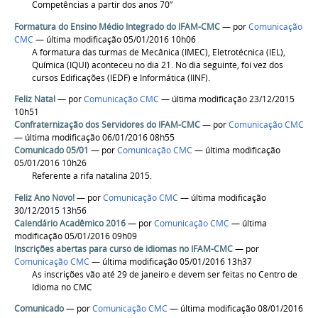
Competências a partir dos anos 70”
Formatura do Ensino Médio Integrado do IFAM-CMC
—
por
Comunicação
CMC
— última modificação 05/01/2016 10h06
A formatura das turmas de Mecânica (IMEC), Eletrotécnica (IEL),
Química (IQUI) aconteceu no dia 21. No dia seguinte, foi vez dos
cursos Edificações (IEDF) e Informática (IINF).
Feliz Natal
—
por
Comunicação CMC
— última modificação 23/12/2015
10h51
Confraternização dos Servidores do IFAM-CMC
—
por
Comunicação CMC
— última modificação 06/01/2016 08h55
Comunicado 05/01
—
por
Comunicação CMC
— última modificação
05/01/2016 10h26
Referente a rifa natalina 2015.
Feliz Ano Novo!
—
por
Comunicação CMC
— última modificação
30/12/2015 13h56
Calendário Acadêmico 2016
—
por
Comunicação CMC
— última
modificação 05/01/2016 09h09
Inscrições abertas para curso de idiomas no IFAM-CMC
—
por
Comunicação CMC
— última modificação 05/01/2016 13h37
As inscrições vão até 29 de janeiro e devem ser feitas no Centro de
Idioma no CMC
Comunicado
—
por
Comunicação CMC
— última modificação 08/01/2016