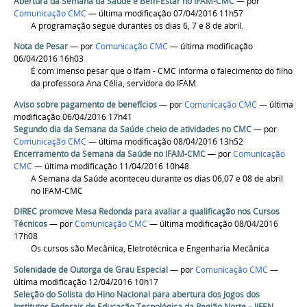
Abertura da Semana da Saúde e Bem-Estar no IFAM-CMC
—
por
Comunicação CMC
— última modificação 07/04/2016 11h57
A programação segue durantes os dias 6, 7 e 8 de abril.
Nota de Pesar
—
por
Comunicação CMC
— última modificação
06/04/2016 16h03
É com imenso pesar que o Ifam - CMC informa o falecimento do filho
da professora Ana Célia, servidora do IFAM.
Aviso sobre pagamento de benefícios
—
por
Comunicação CMC
— última
modificação 06/04/2016 17h41
Segundo dia da Semana da Saúde cheio de atividades no CMC
—
por
Comunicação CMC
— última modificação 08/04/2016 13h52
Encerramento da Semana da Saúde no IFAM-CMC
—
por
Comunicação
CMC
— última modificação 11/04/2016 10h48
A Semana da Saúde aconteceu durante os dias 06,07 e 08 de abril
no IFAM-CMC
DIREC promove Mesa Redonda para avaliar a qualificação nos Cursos
Técnicos
—
por
Comunicação CMC
— última modificação 08/04/2016
17h08
Os cursos são Mecânica, Eletrotécnica e Engenharia Mecânica
Solenidade de Outorga de Grau Especial
—
por
Comunicação CMC
—
última modificação 12/04/2016 10h17
Seleção do Solista do Hino Nacional para abertura dos Jogos dos
Institutos Federais de Educação Tecnológica da Região Norte – JIFEN
—