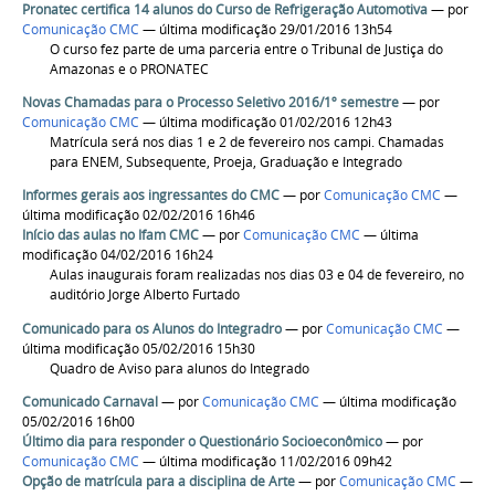
Pronatec certifica 14 alunos do Curso de Refrigeração Automotiva
—
por
Comunicação CMC
— última modificação 29/01/2016 13h54
O curso fez parte de uma parceria entre o Tribunal de Justiça do
Amazonas e o PRONATEC
Novas Chamadas para o Processo Seletivo 2016/1º semestre
—
por
Comunicação CMC
— última modificação 01/02/2016 12h43
Matrícula será nos dias 1 e 2 de fevereiro nos campi. Chamadas
para ENEM, Subsequente, Proeja, Graduação e Integrado
Informes gerais aos ingressantes do CMC
—
por
Comunicação CMC
—
última modificação 02/02/2016 16h46
Início das aulas no Ifam CMC
—
por
Comunicação CMC
— última
modificação 04/02/2016 16h24
Aulas inaugurais foram realizadas nos dias 03 e 04 de fevereiro, no
auditório Jorge Alberto Furtado
Comunicado para os Alunos do Integradro
—
por
Comunicação CMC
—
última modificação 05/02/2016 15h30
Quadro de Aviso para alunos do Integrado
Comunicado Carnaval
—
por
Comunicação CMC
— última modificação
05/02/2016 16h00
Último dia para responder o Questionário Socioeconômico
—
por
Comunicação CMC
— última modificação 11/02/2016 09h42
Opção de matrícula para a disciplina de Arte
—
por
Comunicação CMC
—