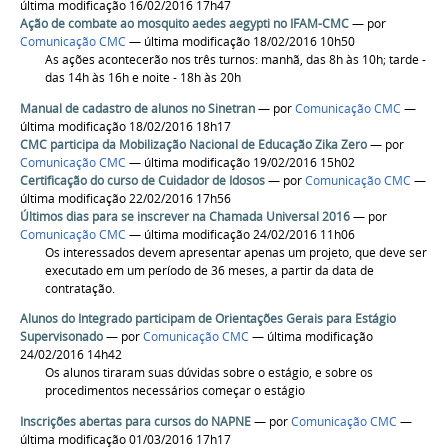
última modificação 16/02/2016 17h47
Ação de combate ao mosquito aedes aegypti no IFAM-CMC
—
por
Comunicação CMC
— última modificação 18/02/2016 10h50
As ações acontecerão nos três turnos: manhã, das 8h às 10h; tarde -
das 14h às 16h e noite - 18h às 20h
Manual de cadastro de alunos no Sinetran
—
por
Comunicação CMC
—
última modificação 18/02/2016 18h17
CMC participa da Mobilização Nacional de Educação Zika Zero
—
por
Comunicação CMC
— última modificação 19/02/2016 15h02
Certificação do curso de Cuidador de Idosos
—
por
Comunicação CMC
—
última modificação 22/02/2016 17h56
Últimos dias para se inscrever na Chamada Universal 2016
—
por
Comunicação CMC
— última modificação 24/02/2016 11h06
Os interessados devem apresentar apenas um projeto, que deve ser
executado em um período de 36 meses, a partir da data de
contratação.
Alunos do Integrado participam de Orientações Gerais para Estágio
Supervisonado
—
por
Comunicação CMC
— última modificação
24/02/2016 14h42
Os alunos tiraram suas dúvidas sobre o estágio, e sobre os
procedimentos necessários começar o estágio
Inscrições abertas para cursos do NAPNE
—
por
Comunicação CMC
—
última modificação 01/03/2016 17h17