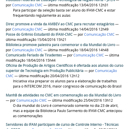
por
Comunicação CMC
— última modificação 13/04/2016 12h31
Para participar da seleção basta ser aluno do IFAM-CMC e estar
frequentando regulamente as aulas
Direc promove a vinda da AMBEV ao CMC para recrutar estagiários
—
por
Comunicação CMC
— última modificação 14/04/2016 12h49
Posse do Grêmio Estudantil do IFAM-CMC
—
por
Comunicação CMC
—
última modificação 15/04/2016 15h21
Biblioteca promove palestra para comemorar o dia Mundial do Livro
—
por
Comunicação CMC
— última modificação 18/04/2016 14h48
Comunicado Feriado de Tiradentes
—
por
Comunicação CMC
— última
modificação 18/04/2016 15h44
Oficina de Produção de Artigos Científicos é ofertada aos alunos do curso
superior de Tecnologia em Produção Publicitária
—
por
Comunicação
CMC
— última modificação 20/04/2016 12h12
Iniciativa visa preparar os alunos para a elaboração de trabalhos
para o INTERCOM 2016, maior congresso de comunicação do Brasil
Manhã de atividades no CMC em comemoração ao dia Mundial do Livro
—
por
Comunicação CMC
— última modificação 25/04/2016 13h12
O dia mundial do Livro é comemorado somente no dia 23 de abril,
mas a equipe da Biblioteca Paulo Sarmento do IFAM-CMC antecipou
as comemorações
Servidores do IFAM participam de curso de Controle Interno - Técnicas