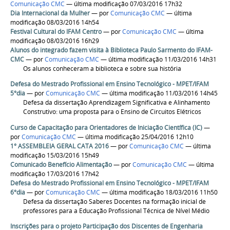
Comunicação CMC
— última modificação 07/03/2016 17h32
Dia Internacional da Mulher
—
por
Comunicação CMC
— última
modificação 08/03/2016 14h54
Festival Cultural do IFAM Centro
—
por
Comunicação CMC
— última
modificação 08/03/2016 16h29
Alunos do integrado fazem visita à Biblioteca Paulo Sarmento do IFAM-
CMC
—
por
Comunicação CMC
— última modificação 11/03/2016 14h31
Os alunos conheceram a biblioteca e sobre sua história
Defesa do Mestrado Profissional em Ensino Tecnológico - MPET/IFAM
5°dia
—
por
Comunicação CMC
— última modificação 11/03/2016 14h45
Defesa da dissertação Aprendizagem Significativa e Alinhamento
Construtivo: uma proposta para o Ensino de Circuitos Elétricos
Curso de Capacitação para Orientadores de Iniciação Científica (IC)
—
por
Comunicação CMC
— última modificação 25/04/2016 12h10
1° ASSEMBLEIA GERAL CATA 2016
—
por
Comunicação CMC
— última
modificação 15/03/2016 15h49
Comunicado Benefício Alimentação
—
por
Comunicação CMC
— última
modificação 17/03/2016 17h42
Defesa do Mestrado Profissional em Ensino Tecnológico - MPET/IFAM
6°dia
—
por
Comunicação CMC
— última modificação 18/03/2016 11h50
Defesa da dissertação Saberes Docentes na formação inicial de
professores para a Educação Profissional Técnica de Nível Médio
Inscrições para o projeto Participação dos Discentes de Engenharia