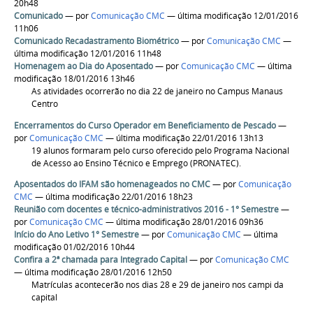
20h48
Comunicado
—
por
Comunicação CMC
— última modificação 12/01/2016
11h06
Comunicado Recadastramento Biométrico
—
por
Comunicação CMC
—
última modificação 12/01/2016 11h48
Homenagem ao Dia do Aposentado
—
por
Comunicação CMC
— última
modificação 18/01/2016 13h46
As atividades ocorrerão no dia 22 de janeiro no Campus Manaus
Centro
Encerramentos do Curso Operador em Beneficiamento de Pescado
—
por
Comunicação CMC
— última modificação 22/01/2016 13h13
19 alunos formaram pelo curso oferecido pelo Programa Nacional
de Acesso ao Ensino Técnico e Emprego (PRONATEC).
Aposentados do IFAM são homenageados no CMC
—
por
Comunicação
CMC
— última modificação 22/01/2016 18h23
Reunião com docentes e técnico-administrativos 2016 - 1° Semestre
—
por
Comunicação CMC
— última modificação 28/01/2016 09h36
Início do Ano Letivo 1° Semestre
—
por
Comunicação CMC
— última
modificação 01/02/2016 10h44
Confira a 2ª chamada para Integrado Capital
—
por
Comunicação CMC
— última modificação 28/01/2016 12h50
Matrículas acontecerão nos dias 28 e 29 de janeiro nos campi da
capital