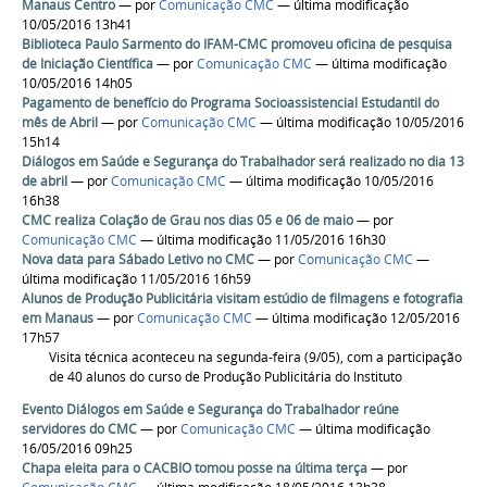
Manaus Centro
—
por
Comunicação CMC
— última modificação
10/05/2016 13h41
Biblioteca Paulo Sarmento do IFAM-CMC promoveu oficina de pesquisa
de Iniciação Científica
—
por
Comunicação CMC
— última modificação
10/05/2016 14h05
Pagamento de benefício do Programa Socioassistencial Estudantil do
mês de Abril
—
por
Comunicação CMC
— última modificação 10/05/2016
15h14
Diálogos em Saúde e Segurança do Trabalhador será realizado no dia 13
de abril
—
por
Comunicação CMC
— última modificação 10/05/2016
16h38
CMC realiza Colação de Grau nos dias 05 e 06 de maio
—
por
Comunicação CMC
— última modificação 11/05/2016 16h30
Nova data para Sábado Letivo no CMC
—
por
Comunicação CMC
—
última modificação 11/05/2016 16h59
Alunos de Produção Publicitária visitam estúdio de filmagens e fotografia
em Manaus
—
por
Comunicação CMC
— última modificação 12/05/2016
17h57
Visita técnica aconteceu na segunda-feira (9/05), com a participação
de 40 alunos do curso de Produção Publicitária do Instituto
Evento Diálogos em Saúde e Segurança do Trabalhador reúne
servidores do CMC
—
por
Comunicação CMC
— última modificação
16/05/2016 09h25
Chapa eleita para o CACBIO tomou posse na última terça
—
por