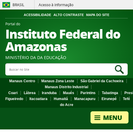
BRASIL
Acesso à informação
ACESSIBILIDADE
ALTO CONTRASTE
MAPA DO SITE
Portal do
Instituto Federal do
Amazonas
MINISTÉRIO DA DA EDUCAÇÃO
Search Site
Sea
Manaus Centro
Manaus Zona Leste
São Gabriel da Cachoeira
Manaus Distrito Industrial
Coari
Lábrea
Iranduba
Maués
Parintins
Tabatinga
Pres
Figueiredo
Itacoatiara
Humaitá
Manacapuru
Eirunepé
Tefé
do Acre