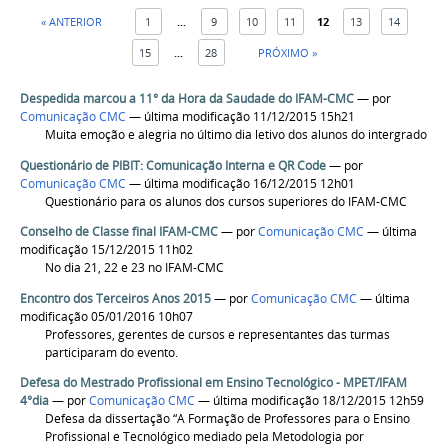
« ANTERIOR
1
...
9
10
11
12
13
14
15
...
28
PRÓXIMO »
Despedida marcou a 11° da Hora da Saudade do IFAM-CMC
—
por
Comunicação CMC
— última modificação 11/12/2015 15h21
Muita emoção e alegria no último dia letivo dos alunos do intergrado
Questionário de PIBIT: Comunicação Interna e QR Code
—
por
Comunicação CMC
— última modificação 16/12/2015 12h01
Questionário para os alunos dos cursos superiores do IFAM-CMC
Conselho de Classe final IFAM-CMC
—
por
Comunicação CMC
— última
modificação 15/12/2015 11h02
No dia 21, 22 e 23 no IFAM-CMC
Encontro dos Terceiros Anos 2015
—
por
Comunicação CMC
— última
modificação 05/01/2016 10h07
Professores, gerentes de cursos e representantes das turmas
participaram do evento.
Defesa do Mestrado Profissional em Ensino Tecnológico - MPET/IFAM
4°dia
—
por
Comunicação CMC
— última modificação 18/12/2015 12h59
Defesa da dissertação “A Formação de Professores para o Ensino
Profissional e Tecnológico mediado pela Metodologia por