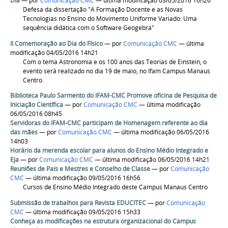
Dia
—
por
Comunicação CMC
— última modificação 03/05/2016 16h26
Defesa da dissertação "A Formação Docente e as Novas
Tecnologias no Ensino do Movimento Uniforme Variado: Uma
sequência didática com o Software Geogebra"
II Comemoração ao Dia do Físico
—
por
Comunicação CMC
— última
modificação 04/05/2016 14h21
Com o tema Astronomia e os 100 anos das Teorias de Einstein, o
evento será realizado no dia 19 de maio, no Ifam Campus Manaus
Centro.
Biblioteca Paulo Sarmento do IFAM-CMC Promove oficina de Pesquisa de
Iniciação Científica
—
por
Comunicação CMC
— última modificação
06/05/2016 08h45
Servidoras do IFAM-CMC participam de Homenagem referente ao dia
das mães
—
por
Comunicação CMC
— última modificação 06/05/2016
14h03
Horário da merenda escolar para alunos do Ensino Médio Integrado e
Eja
—
por
Comunicação CMC
— última modificação 06/05/2016 14h21
Reuniões de Pais e Mestres e Conselho de Classe
—
por
Comunicação
CMC
— última modificação 09/05/2016 16h56
Cursos de Ensino Médio Integrado deste Campus Manaus Centro
Submissão de trabalhos para Revista EDUCITEC
—
por
Comunicação
CMC
— última modificação 09/05/2016 15h33
Conheça as modificações na estrutura organizacional do Campus