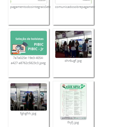
pagamentodosintegraisSetembro1.png
comunicadosobrepagamentodebenefcioSocioassi
7a7a025e-19e3-4054-
dhr6ugf.jpg
a427-a8762c5823c3.jpeg
fghgfrh.jpg
fhjfj.jpg