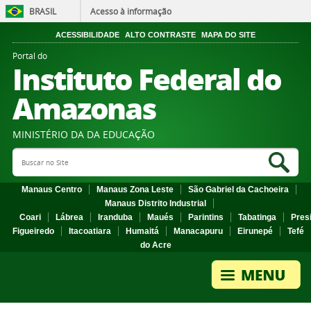
BRASIL
Acesso à informação
ACESSIBILIDADE
ALTO CONTRASTE
MAPA DO SITE
Portal do
Instituto Federal do
Amazonas
MINISTÉRIO DA DA EDUCAÇÃO
Search Site
Sea
Manaus Centro
Manaus Zona Leste
São Gabriel da Cachoeira
Manaus Distrito Industrial
Coari
Lábrea
Iranduba
Maués
Parintins
Tabatinga
Pres
Figueiredo
Itacoatiara
Humaitá
Manacapuru
Eirunepé
Tefé
do Acre