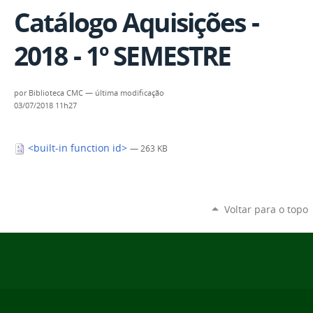
Catálogo Aquisições -
2018 - 1º SEMESTRE
por
Biblioteca CMC
—
última modificação
03/07/2018 11h27
<built-in function id>
— 263 KB
Voltar para o topo