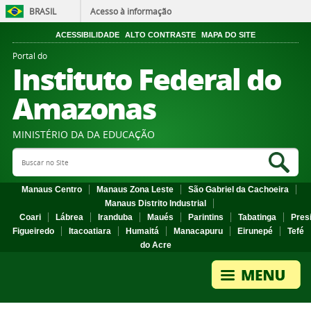
BRASIL
Acesso à informação
ACESSIBILIDADE
ALTO CONTRASTE
MAPA DO SITE
Portal do
Instituto Federal do
Amazonas
MINISTÉRIO DA DA EDUCAÇÃO
Search Site
Sea
Manaus Centro
Manaus Zona Leste
São Gabriel da Cachoeira
Manaus Distrito Industrial
Coari
Lábrea
Iranduba
Maués
Parintins
Tabatinga
Pres
Figueiredo
Itacoatiara
Humaitá
Manacapuru
Eirunepé
Tefé
do Acre