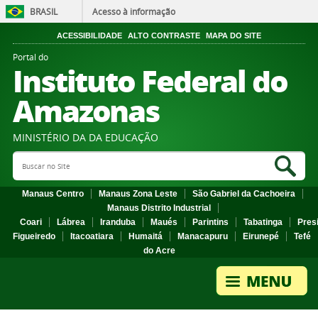
BRASIL
Acesso à informação
ACESSIBILIDADE
ALTO CONTRASTE
MAPA DO SITE
Portal do
Instituto Federal do
Amazonas
MINISTÉRIO DA DA EDUCAÇÃO
Search Site
Sea
Manaus Centro
Manaus Zona Leste
São Gabriel da Cachoeira
Manaus Distrito Industrial
Coari
Lábrea
Iranduba
Maués
Parintins
Tabatinga
Pres
Figueiredo
Itacoatiara
Humaitá
Manacapuru
Eirunepé
Tefé
do Acre