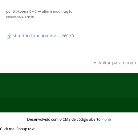
por
Biblioteca CMC
—
última modificação
08/08/2024 12h38
<built-in function id>
— 260 KB
Voltar para o topo
Desenvolvido com o CMS de código aberto
Plone
Click me!
Popup text...