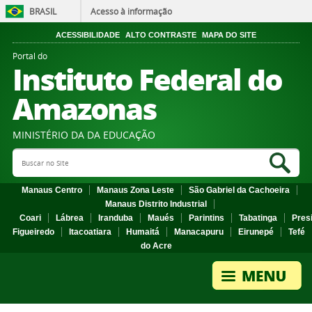
BRASIL
Acesso à informação
ACESSIBILIDADE
ALTO CONTRASTE
MAPA DO SITE
Portal do
Instituto Federal do
Amazonas
MINISTÉRIO DA DA EDUCAÇÃO
Search Site
Sea
Manaus Centro
Manaus Zona Leste
São Gabriel da Cachoeira
Manaus Distrito Industrial
Coari
Lábrea
Iranduba
Maués
Parintins
Tabatinga
Pres
Figueiredo
Itacoatiara
Humaitá
Manacapuru
Eirunepé
Tefé
do Acre