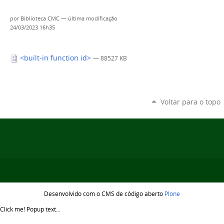
por
Biblioteca CMC
—
última modificação
24/03/2023 16h35
<built-in function id>
— 88527 KB
Voltar para o topo
Desenvolvido com o CMS de código aberto
Plone
Click me!
Popup text...