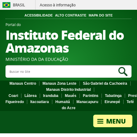
BRASIL
Acesso à informação
ACESSIBILIDADE
ALTO CONTRASTE
MAPA DO SITE
Portal do
Instituto Federal do
Amazonas
MINISTÉRIO DA DA EDUCAÇÃO
Search Site
Sea
Manaus Centro
Manaus Zona Leste
São Gabriel da Cachoeira
Manaus Distrito Industrial
Coari
Lábrea
Iranduba
Maués
Parintins
Tabatinga
Pres
Figueiredo
Itacoatiara
Humaitá
Manacapuru
Eirunepé
Tefé
do Acre