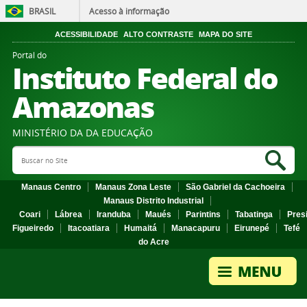
BRASIL
Acesso à informação
ACESSIBILIDADE
ALTO CONTRASTE
MAPA DO SITE
Portal do
Instituto Federal do
Amazonas
MINISTÉRIO DA DA EDUCAÇÃO
Search Site
Sea
Manaus Centro
Manaus Zona Leste
São Gabriel da Cachoeira
Manaus Distrito Industrial
Coari
Lábrea
Iranduba
Maués
Parintins
Tabatinga
Pres
Figueiredo
Itacoatiara
Humaitá
Manacapuru
Eirunepé
Tefé
do Acre