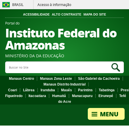
BRASIL
Acesso à informação
ACESSIBILIDADE
ALTO CONTRASTE
MAPA DO SITE
Portal do
Instituto Federal do
Amazonas
MINISTÉRIO DA DA EDUCAÇÃO
Search Site
Sea
Manaus Centro
Manaus Zona Leste
São Gabriel da Cachoeira
Manaus Distrito Industrial
Coari
Lábrea
Iranduba
Maués
Parintins
Tabatinga
Pres
Figueiredo
Itacoatiara
Humaitá
Manacapuru
Eirunepé
Tefé
do Acre