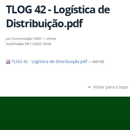
TLOG 42 - Logística de
Distribuição.pdf
por
Comunicação CMDI
—
última
modificação
03/11/2022 14h04
TLOG 42 - Logística de Distribuição.pdf
— 640 KB
Voltar para o topo