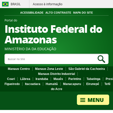
BRASIL
Acesso à informação
ACESSIBILIDADE
ALTO CONTRASTE
MAPA DO SITE
Portal do
Instituto Federal do
Amazonas
MINISTÉRIO DA DA EDUCAÇÃO
Search Site
Sea
Manaus Centro
Manaus Zona Leste
São Gabriel da Cachoeira
Manaus Distrito Industrial
Coari
Lábrea
Iranduba
Maués
Parintins
Tabatinga
Pres
Figueiredo
Itacoatiara
Humaitá
Manacapuru
Eirunepé
Tefé
do Acre