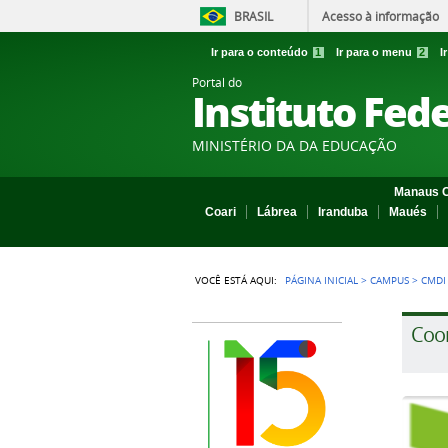
BRASIL
Acesso à informação
Ir para o conteúdo
1
Ir para o menu
2
I
Portal do
Instituto Fed
MINISTÉRIO DA DA EDUCAÇÃO
Manaus C
Coari
Lábrea
Iranduba
Maués
VOCÊ ESTÁ AQUI:
PÁGINA INICIAL
>
CAMPUS
>
CMDI
Coo