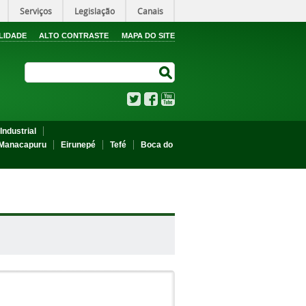
Serviços
Legislação
Canais
LIDADE
ALTO CONTRASTE
MAPA DO SITE
Search Site
Search Site
Twitter
Facebook
YouTube
Industrial
Manacapuru
Eirunepé
Tefé
Boca do