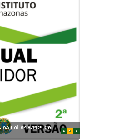
 na Lei nº 8.112, de
1
2
3