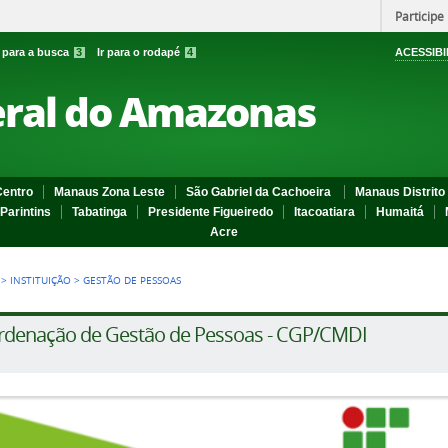
Participe
r para a busca
3
Ir para o rodapé
4
ACESSIBI
eral do Amazonas
entro
Manaus Zona Leste
São Gabriel da Cachoeira
Manaus Distrito 
Parintins
Tabatinga
Presidente Figueiredo
Itacoatiara
Humaitá
Acre
>
INSTITUIÇÃO
>
GESTÃO DE PESSOAS
rdenação de Gestão de Pessoas - CGP/CMDI