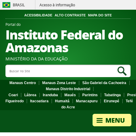
BRASIL
Acesso à informação
ACESSIBILIDADE
ALTO CONTRASTE
MAPA DO SITE
Portal do
Instituto Federal do
Amazonas
MINISTÉRIO DA DA EDUCAÇÃO
Search Site
Sea
Manaus Centro
Manaus Zona Leste
São Gabriel da Cachoeira
Manaus Distrito Industrial
Coari
Lábrea
Iranduba
Maués
Parintins
Tabatinga
Pres
Figueiredo
Itacoatiara
Humaitá
Manacapuru
Eirunepé
Tefé
do Acre