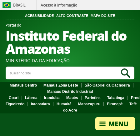
BRASIL
Acesso à informação
ACESSIBILIDADE
ALTO CONTRASTE
MAPA DO SITE
Portal do
Instituto Federal do
Amazonas
MINISTÉRIO DA DA EDUCAÇÃO
Search Site
Sea
Manaus Centro
Manaus Zona Leste
São Gabriel da Cachoeira
Manaus Distrito Industrial
Coari
Lábrea
Iranduba
Maués
Parintins
Tabatinga
Pres
Figueiredo
Itacoatiara
Humaitá
Manacapuru
Eirunepé
Tefé
do Acre