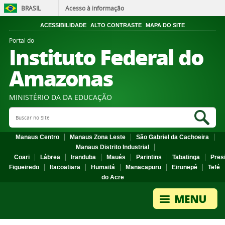
BRASIL
Acesso à informação
ACESSIBILIDADE
ALTO CONTRASTE
MAPA DO SITE
Portal do
Instituto Federal do
Amazonas
MINISTÉRIO DA DA EDUCAÇÃO
Search Site
Sea
Manaus Centro
Manaus Zona Leste
São Gabriel da Cachoeira
Manaus Distrito Industrial
Coari
Lábrea
Iranduba
Maués
Parintins
Tabatinga
Pres
Figueiredo
Itacoatiara
Humaitá
Manacapuru
Eirunepé
Tefé
do Acre