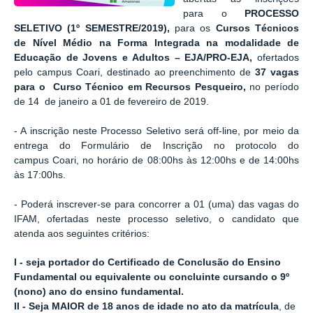
para o
PROCESSO
SELETIVO (1º SEMESTRE/2019)
,
para os
Cursos Técnicos
de Nível Médio na Forma Integrada na modalidade de
Educação de Jovens e Adultos – EJA/PRO-EJA
,
ofertados
pelo
campus
Coari
,
destinado ao preenchimento de
37 vagas
para o
Curso Técnico em Recursos Pesqueiro,
no período
de 14 de janeiro a 01 de fevereiro de 2019.
- A inscrição neste Processo Seletivo será off-line, por meio da
entrega do Formulário de Inscrição no protocolo do
campus
Coari, no horário de 08:00hs às 12:00hs e de 14:00hs
às 17:00hs.
- Poderá inscrever-se para concorrer a 01 (uma) das vagas do
IFAM, ofertadas neste processo seletivo, o candidato que
atenda aos seguintes critérios:
I - seja portador do Certificado de Conclusão do Ensino
Fundamental ou equivalente ou concluinte cursando o 9º
(nono) ano do ensino fundamental.
II - Seja MAIOR de 18 anos de idade no ato da matrícula
, de