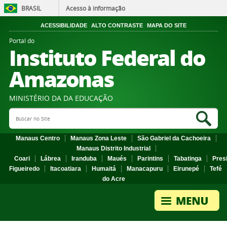
BRASIL
Acesso à informação
ACESSIBILIDADE
ALTO CONTRASTE
MAPA DO SITE
Portal do
Instituto Federal do
Amazonas
MINISTÉRIO DA DA EDUCAÇÃO
Search Site
Sea
Manaus Centro
Manaus Zona Leste
São Gabriel da Cachoeira
Manaus Distrito Industrial
Coari
Lábrea
Iranduba
Maués
Parintins
Tabatinga
Pres
Figueiredo
Itacoatiara
Humaitá
Manacapuru
Eirunepé
Tefé
do Acre