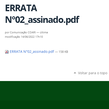
ERRATA
N°02_assinado.pdf
por
Comunicação COARI
—
última
modificação
14/06/2022 17h10
ERRATA N°02_assinado.pdf
— 158 KB
Voltar para o topo