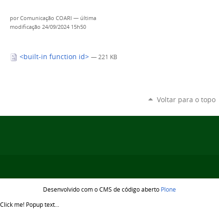
por
Comunicação COARI
—
última
modificação
24/09/2024 15h50
<built-in function id>
— 221 KB
Voltar para o topo
Desenvolvido com o CMS de código aberto
Plone
Click me!
Popup text...