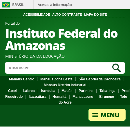
BRASIL
Acesso à informação
ACESSIBILIDADE
ALTO CONTRASTE
MAPA DO SITE
Portal do
Instituto Federal do
Amazonas
MINISTÉRIO DA DA EDUCAÇÃO
Search Site
Sea
Manaus Centro
Manaus Zona Leste
São Gabriel da Cachoeira
Manaus Distrito Industrial
Coari
Lábrea
Iranduba
Maués
Parintins
Tabatinga
Pres
Figueiredo
Itacoatiara
Humaitá
Manacapuru
Eirunepé
Tefé
do Acre