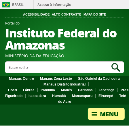
BRASIL
Acesso à informação
ACESSIBILIDADE
ALTO CONTRASTE
MAPA DO SITE
Portal do
Instituto Federal do
Amazonas
MINISTÉRIO DA DA EDUCAÇÃO
Search Site
Sea
Manaus Centro
Manaus Zona Leste
São Gabriel da Cachoeira
Manaus Distrito Industrial
Coari
Lábrea
Iranduba
Maués
Parintins
Tabatinga
Pres
Figueiredo
Itacoatiara
Humaitá
Manacapuru
Eirunepé
Tefé
do Acre