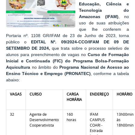
Educação, Ciência e
Tecnologia do
Amazonas (IFAM)
, no
uso de suas atribuições
que lhe conferem a
Portaria nº. 1108 GR/IFAM de 23 de Junho de 2023, torna
público o
EDITAL Nº. 09/2024-CCO/IFAM DE 09 DE
SETEMBRO DE 2024,
que trata sobre o processo seletivo de
alunos para preenchimento de vagas no
Curso de Formação
Inicial e Continuada (FIC) do Programa Bolsa-Formação
Aquicultura
no âmbito do
Programa Nacional de Acesso ao
Ensino Técnico e Emprego (PRONATEC)
, conforme a tabela
abaixo:
VAGAS
CURSO
CARGA
ENDEREÇO
HORÁRIO
HORÁRIA
32
Agente de
160
IFAM
13h00min
Desenvolvimento
horas
CAMPUS
às
Cooperativista
COARI -
18h00min
Estrada