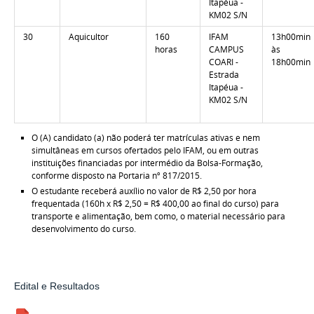
Itapéua -
KM02 S/N
30
Aquicultor
160
IFAM
13h00min
horas
CAMPUS
às
COARI -
18h00min
Estrada
Itapéua -
KM02 S/N
O (A) candidato (a) não poderá ter matrículas ativas e nem
simultâneas em cursos ofertados pelo IFAM, ou em outras
instituições financiadas por intermédio da Bolsa-Formação,
conforme disposto na Portaria nº 817/2015.
O estudante receberá auxílio no valor de R$ 2,50 por hora
frequentada (160h x R$ 2,50 = R$ 400,00 ao final do curso) para
transporte e alimentação, bem como, o material necessário para
desenvolvimento do curso.
Edital e Resultados