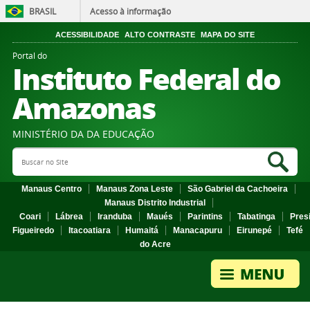
BRASIL
Acesso à informação
ACESSIBILIDADE
ALTO CONTRASTE
MAPA DO SITE
Portal do
Instituto Federal do
Amazonas
MINISTÉRIO DA DA EDUCAÇÃO
Search Site
Sea
Manaus Centro
Manaus Zona Leste
São Gabriel da Cachoeira
Manaus Distrito Industrial
Coari
Lábrea
Iranduba
Maués
Parintins
Tabatinga
Pres
Figueiredo
Itacoatiara
Humaitá
Manacapuru
Eirunepé
Tefé
do Acre