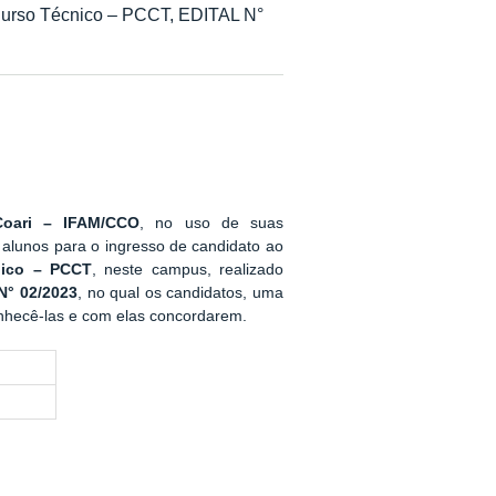
 Curso Técnico – PCCT, EDITAL N°
Coari – IFAM/CCO
, no uso de suas
e alunos para o ingresso de candidato ao
nico – PCCT
, neste campus, realizado
N° 02/2023
, no qual os candidatos, uma
conhecê-las e com elas concordarem.