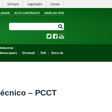
Serviços
Legislação
Canais
LIDADE
ALTO CONTRASTE
MAPA DO SITE
Search Site
Search Site
Twitter
Facebook
YouTube
Industrial
Manacapuru
Eirunepé
Tefé
Boca do
Técnico – PCCT