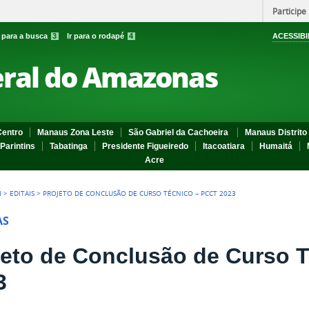
Participe
r para a busca
3
Ir para o rodapé
4
ACESSIBI
eral do Amazonas
entro
Manaus Zona Leste
São Gabriel da Cachoeira
Manaus Distrito 
Parintins
Tabatinga
Presidente Figueiredo
Itacoatiara
Humaitá
Acre
I
>
EDITAIS
>
PROJETO DE CONCLUSÃO DE CURSO TÉCNICO – PCCT 2023
AS
jeto de Conclusão de Curso 
3