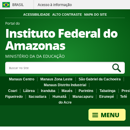
BRASIL
Acesso à informação
ACESSIBILIDADE
ALTO CONTRASTE
MAPA DO SITE
Portal do
Instituto Federal do
Amazonas
MINISTÉRIO DA DA EDUCAÇÃO
Search Site
Sea
Manaus Centro
Manaus Zona Leste
São Gabriel da Cachoeira
Manaus Distrito Industrial
Coari
Lábrea
Iranduba
Maués
Parintins
Tabatinga
Pres
Figueiredo
Itacoatiara
Humaitá
Manacapuru
Eirunepé
Tefé
do Acre