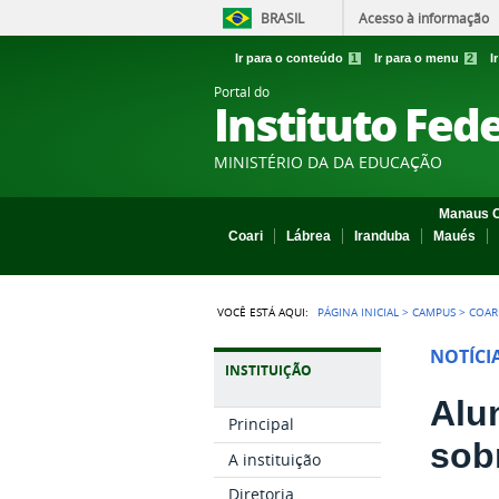
BRASIL
Acesso à informação
Ir para o conteúdo
1
Ir para o menu
2
I
Portal do
Instituto Fed
MINISTÉRIO DA DA EDUCAÇÃO
Manaus C
Coari
Lábrea
Iranduba
Maués
VOCÊ ESTÁ AQUI:
PÁGINA INICIAL
>
CAMPUS
>
COAR
NOTÍCI
INSTITUIÇÃO
Alu
Principal
sob
A instituição
Diretoria