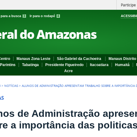
Participe
r para a busca
3
Ir para o rodapé
4
ACESSIBI
eral do Amazonas
entro
Manaus Zona Leste
São Gabriel da Cachoeira
Manaus Distrito 
Parintins
Tabatinga
Presidente Figueiredo
Itacoatiara
Humaitá
Acre
I
>
NOTÍCIAS
>
ALUNOS DE ADMINISTRAÇÃO APRESENTAM TRABALHO SOBRE A IMPORTÂNCIA DA
AS
nos de Administração aprese
re a importância das politica