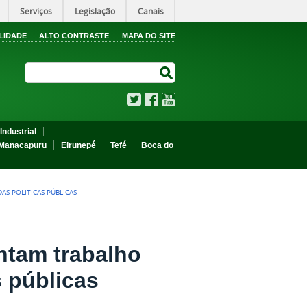
Serviços
Legislação
Canais
LIDADE
ALTO CONTRASTE
MAPA DO SITE
Search Site
Search Site
Twitter
Facebook
YouTube
Industrial
Manacapuru
Eirunepé
Tefé
Boca do
S POLITICAS PÚBLICAS
ntam trabalho
s públicas