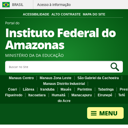
BRASIL
Acesso à informação
ACESSIBILIDADE
ALTO CONTRASTE
MAPA DO SITE
Portal do
Instituto Federal do
Amazonas
MINISTÉRIO DA DA EDUCAÇÃO
Search Site
Sea
Manaus Centro
Manaus Zona Leste
São Gabriel da Cachoeira
Manaus Distrito Industrial
Coari
Lábrea
Iranduba
Maués
Parintins
Tabatinga
Pres
Figueiredo
Itacoatiara
Humaitá
Manacapuru
Eirunepé
Tefé
do Acre