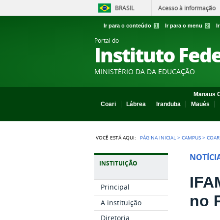
BRASIL
Acesso à informação
Ir para o conteúdo
1
Ir para o menu
2
I
Portal do
Instituto Fed
MINISTÉRIO DA DA EDUCAÇÃO
Manaus C
Coari
Lábrea
Iranduba
Maués
VOCÊ ESTÁ AQUI:
PÁGINA INICIAL
>
CAMPUS
>
COAR
NOTÍCI
INSTITUIÇÃO
IFA
Principal
no 
A instituição
Diretoria