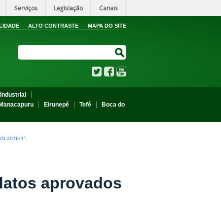
Serviços
Legislação
Canais
LIDADE
ALTO CONTRASTE
MAPA DO SITE
Search Site
Search Site
Twitter
Facebook
YouTube
Industrial
Manacapuru
Eirunepé
Tefé
Boca do
O 2016/1º.
idatos aprovados