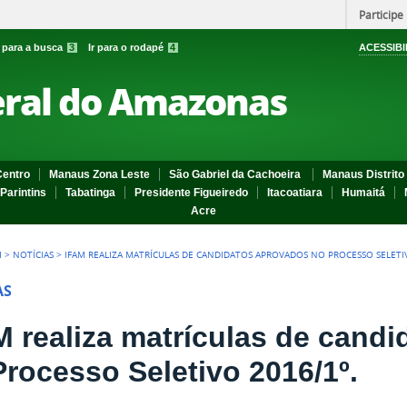
Participe
r para a busca
3
Ir para o rodapé
4
ACESSIBI
eral do Amazonas
entro
Manaus Zona Leste
São Gabriel da Cachoeira
Manaus Distrito 
Parintins
Tabatinga
Presidente Figueiredo
Itacoatiara
Humaitá
Acre
I
>
NOTÍCIAS
>
IFAM REALIZA MATRÍCULAS DE CANDIDATOS APROVADOS NO PROCESSO SELETIV
AS
M realiza matrículas de cand
Processo Seletivo 2016/1º.