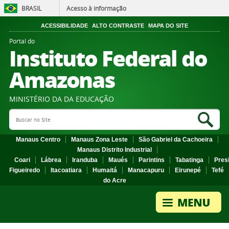
BRASIL
Acesso à informação
ACESSIBILIDADE
ALTO CONTRASTE
MAPA DO SITE
Portal do
Instituto Federal do
Amazonas
MINISTÉRIO DA DA EDUCAÇÃO
Search Site
Sea
Manaus Centro
Manaus Zona Leste
São Gabriel da Cachoeira
Manaus Distrito Industrial
Coari
Lábrea
Iranduba
Maués
Parintins
Tabatinga
Pres
Figueiredo
Itacoatiara
Humaitá
Manacapuru
Eirunepé
Tefé
do Acre