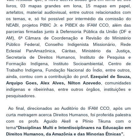
livros, 03 mapas grandes em lona, 15 mapas em papel,
artefatos, material audiovisual, entre outros relacionados com
os temas, e, só foi possível por intermédio da comissão do
NEABI, projetos PIBIC Jr. e PIBEX do IFAM CCO, além das
parcerias firmadas junto à Defensoria Pública da União (DF e
AM), 6ª Câmara de Coordenação e Revisão do Ministério
Público Federal, Conselho Indigenista Missionário, Rede
Eclesial PanAmazônica, Cáritas, Ministério da Justiça,
Secretaria de Direitos Humanos, Instituto de Pesquisa e
Formação Indígena, Instituto Socioambiental, Centro de
Trabalho Indígena, Fundação Nacional do Índio, entre outros,
ainda, contou com a contribuição do prof
. Ezequiel de Souza,
Arquipo Goes, Alex Alves, Nilton Azevedo
, comunidades
indígenas e ribeirinhas, entre outros órgãos, instituições e
pesquisadores.
Ao final, direcionados ao Auditório do IFAM CCO, após um
curta metragem acerca Direitos Humanos, foi proferida palestra
com os profs. Aguido Akell e Plínio Tikuna com o
tema
“Disciplinas Multi e Interdisciplinares na Educação em
Direitos Humanos, da Amazônia e das Minorias Étnicas”.