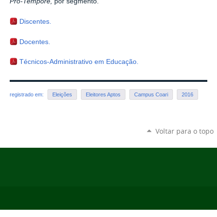
Pro-Tempore,
por segmento.
Discentes.
Docentes.
Técnicos-Administrativo em Educação.
registrado em:
Eleições
Eleitores Aptos
Campus Coari
2016
Voltar para o topo