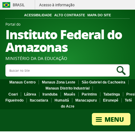
BRASIL
Acesso à informação
ACESSIBILIDADE
ALTO CONTRASTE
MAPA DO SITE
Portal do
Instituto Federal do
Amazonas
MINISTÉRIO DA DA EDUCAÇÃO
Search Site
Sea
Manaus Centro
Manaus Zona Leste
São Gabriel da Cachoeira
Manaus Distrito Industrial
Coari
Lábrea
Iranduba
Maués
Parintins
Tabatinga
Pres
Figueiredo
Itacoatiara
Humaitá
Manacapuru
Eirunepé
Tefé
do Acre