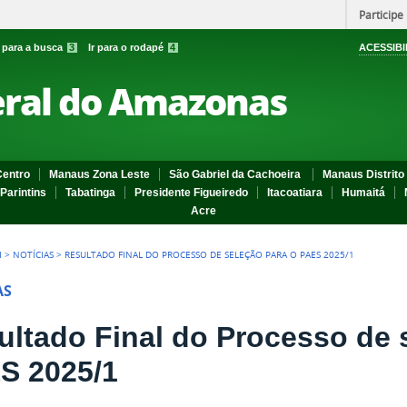
Participe
r para a busca
3
Ir para o rodapé
4
ACESSIBI
eral do Amazonas
entro
Manaus Zona Leste
São Gabriel da Cachoeira
Manaus Distrito 
Parintins
Tabatinga
Presidente Figueiredo
Itacoatiara
Humaitá
Acre
I
>
NOTÍCIAS
>
RESULTADO FINAL DO PROCESSO DE SELEÇÃO PARA O PAES 2025/1
AS
ultado Final do Processo de 
S 2025/1