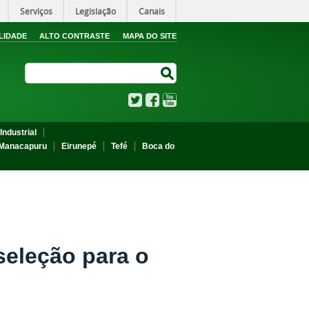
Serviços
Legislação
Canais
LIDADE
ALTO CONTRASTE
MAPA DO SITE
Search Site
Search Site
Twitter
Facebook
YouTube
Industrial
Manacapuru
Eirunepé
Tefé
Boca do
seleção para o