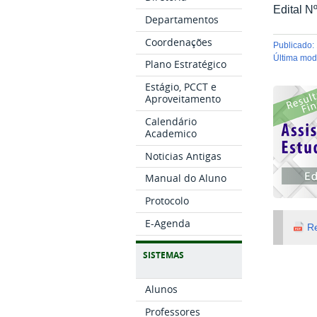
Edital N
Departamentos
Coordenações
publicado
:
última mo
Plano Estratégico
Estágio, PCCT e
Aproveitamento
Calendário
Academico
Noticias Antigas
Manual do Aluno
Protocolo
E-Agenda
Re
SISTEMAS
Alunos
Professores