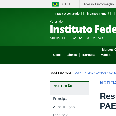
BRASIL
Acesso à informação
Ir para o conteúdo
1
Ir para o menu
2
I
Portal do
Instituto Fed
MINISTÉRIO DA DA EDUCAÇÃO
Manaus C
Coari
Lábrea
Iranduba
Maués
VOCÊ ESTÁ AQUI:
PÁGINA INICIAL
>
CAMPUS
>
COAR
NOTÍCI
INSTITUIÇÃO
Res
Principal
PAE
A instituição
Diretoria