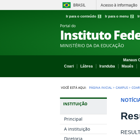
BRASIL
Acesso à informação
Ir para o conteúdo
1
Ir para o menu
2
I
Portal do
Instituto Fed
MINISTÉRIO DA DA EDUCAÇÃO
Manaus C
Coari
Lábrea
Iranduba
Maués
VOCÊ ESTÁ AQUI:
PÁGINA INICIAL
>
CAMPUS
>
COAR
NOTÍCI
INSTITUIÇÃO
Res
Principal
A instituição
RESULTA
Diretoria