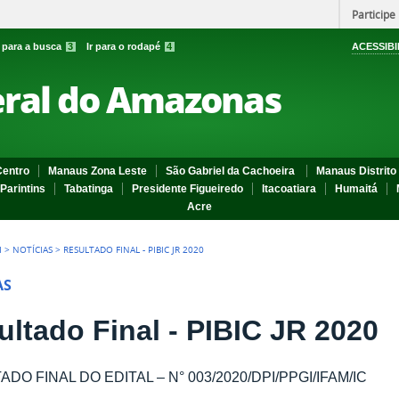
Participe
r para a busca
3
Ir para o rodapé
4
ACESSIBI
eral do Amazonas
entro
Manaus Zona Leste
São Gabriel da Cachoeira
Manaus Distrito 
Parintins
Tabatinga
Presidente Figueiredo
Itacoatiara
Humaitá
Acre
I
>
NOTÍCIAS
>
RESULTADO FINAL - PIBIC JR 2020
AS
ultado Final - PIBIC JR 2020
DO FINAL DO EDITAL – N° 003/2020/DPI/PPGI/IFAM/IC