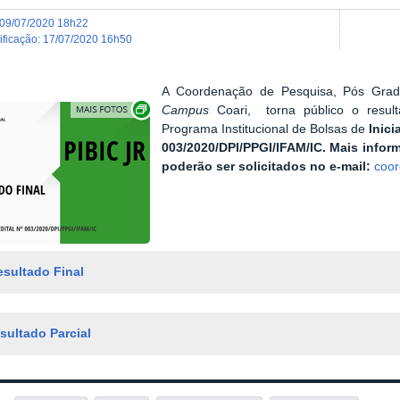
09/07/2020 18h22
dificação
:
17/07/2020 16h50
A Coordenação de Pesquisa, Pós Gra
Show image carousel
Campus
Coari, torna público o result
Programa Institucional de Bolsas de
Inici
003/2020/DPI/PPGI/IFAM/IC. Mais infor
poderão ser solicitados no e-mail:
coor
esultado Final
sultado Parcial