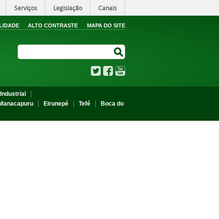
Serviços
Legislação
Canais
LIDADE
ALTO CONTRASTE
MAPA DO SITE
Search Site
Search Site
Twitter
Facebook
YouTube
Industrial
Manacapuru
Eirunepé
Tefé
Boca do