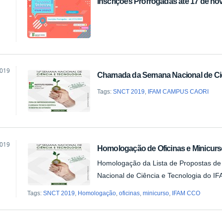
Inscrições Prorrogadas até 17 de n
ão
2019
Chamada da Semana Nacional de Ciê
ão
Tags:
SNCT 2019
,
IFAM CAMPUS CAORI
2019
Homologação de Oficinas e Minicur
ão
Homologação da Lista de Propostas de
Nacional de Ciência e Tecnologia do 
Tags:
SNCT 2019
,
Homologação
,
oficinas
,
minicurso
,
IFAM CCO