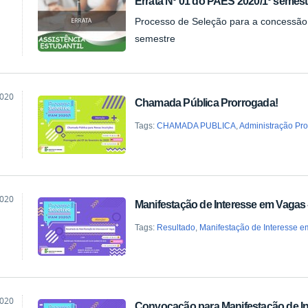
Errata Nº 01 do PAES 2020/1º semest
ão
Processo de Seleção para a concessão
semestre
2020
Chamada Pública Prorrogada!
ão
Tags:
CHAMADA PUBLICA
,
Administração Pro
2020
Manifestação de Interesse em Vagas 
ão
Tags:
Resultado
,
Manifestação de Interesse 
2020
Convocação para Manifestação de 