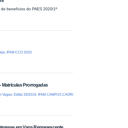
re
 de benefícios do PAES 2020/1º
eja
,
IFAM CCO 2020
- Matrículas Prorrogadas
em Vagas
,
Edital 28/2019
,
IFAM CAMPUS CAORI
Interesse em Vaga Remanescente