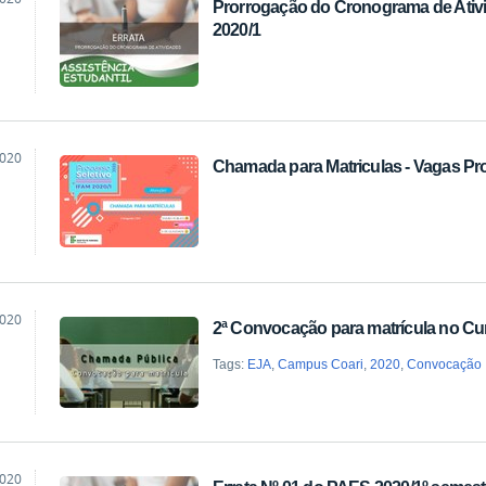
Prorrogação do Cronograma de Ativ
ão
2020/1
2020
Chamada para Matriculas - Vagas P
ão
2020
2ª Convocação para matrícula no Cu
ão
Tags:
EJA
,
Campus Coari
,
2020
,
Convocação
2020