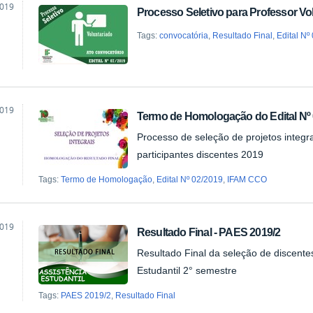
2019
Processo Seletivo para Professor Vol
ão
Tags:
convocatória
,
Resultado Final
,
Edital Nº
2019
Termo de Homologação do Edital Nº 
ão
Processo de seleção de projetos integra
participantes discentes 2019
Tags:
Termo de Homologação
,
Edital Nº 02/2019
,
IFAM CCO
2019
Resultado Final - PAES 2019/2
ão
Resultado Final da seleção de discente
Estudantil 2° semestre
Tags:
PAES 2019/2
,
Resultado Final