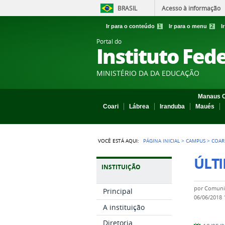
BRASIL
Acesso à informação
Ir para o conteúdo
1
Ir para o menu
2
I
Portal do
Instituto Fed
MINISTÉRIO DA DA EDUCAÇÃO
Manaus C
Coari
Lábrea
Iranduba
Maués
VOCÊ ESTÁ AQUI:
PÁGINA INICIAL
>
CAMPUS
>
COAR
ÚLTI
INSTITUIÇÃO
por
Comuni
Principal
06/06/2018
A instituição
Diretoria