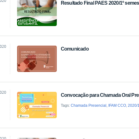
2020
Resultado Final PAES 2020/1º semes
ão
2020
Comunicado
ão
2020
Convocação para Chamada Oral Pre
ão
Tags:
Chamada Presencial
,
IFAM CCO
,
2020/
2020