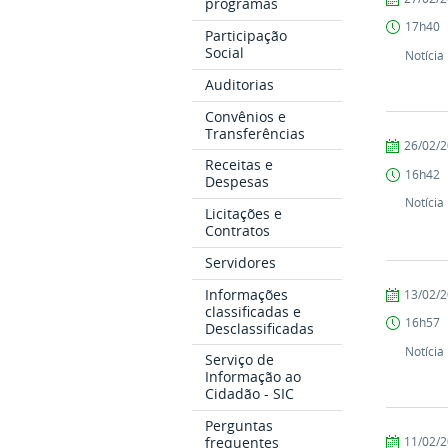
programas
Comunicaç
17h40
COARI
Participação
Social
Notícia
Auditorias
Convênios e
Transferências
por
publicado
26/02/
Comunicaç
Receitas e
16h42
COARI
Despesas
Notícia
Licitações e
Contratos
Servidores
por
publicado
Informações
13/02/
classificadas e
Comunicaç
16h57
Desclassificadas
COARI
Notícia
Serviço de
Informação ao
Cidadão - SIC
Perguntas
por
publicado
frequentes
11/02/