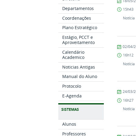
por
publicado
18/05/
Comunicaç
Departamentos
15h43
COARI
Coordenações
Notícia
Plano Estratégico
Estágio, PCCT e
Aproveitamento
por
publicado
02/04/
Comunicaç
Calendário
16h12
Academico
COARI
Notícia
Noticias Antigas
Manual do Aluno
Protocolo
por
publicado
24/03/
E-Agenda
Comunicaç
16h27
COARI
Notícia
SISTEMAS
Alunos
Professores