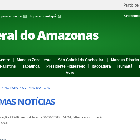
Participe
r para a busca
3
Ir para o rodapé
4
ACESSIBI
eral do Amazonas
entro
Manaus Zona Leste
São Gabriel da Cachoeira
Manaus Distrito 
Parintins
Tabatinga
Presidente Figueiredo
Itacoatiara
Humaitá
Acre
I
>
NOTÍCIAS
>
ÚLTIMAS NOTÍCIAS
MAS NOTÍCIAS
cação COARI
—
publicado
06/06/2018 15h24,
última modificação
 15h31