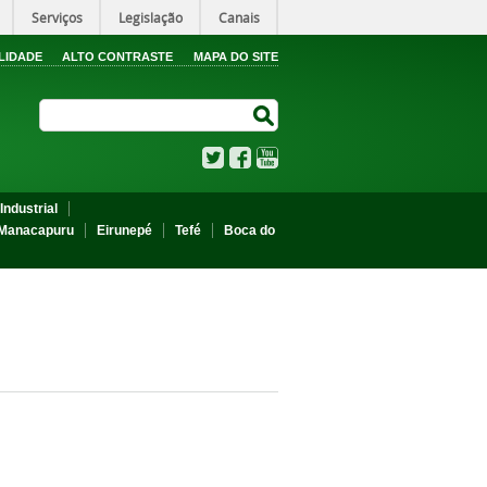
Serviços
Legislação
Canais
LIDADE
ALTO CONTRASTE
MAPA DO SITE
Search Site
Search Site
Twitter
Facebook
YouTube
Industrial
Manacapuru
Eirunepé
Tefé
Boca do