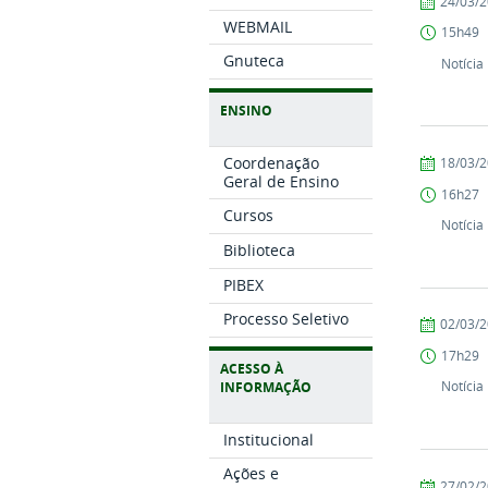
por
publicado
24/03/
Comunicaç
WEBMAIL
15h49
COARI
Gnuteca
Notícia
ENSINO
Coordenação
por
publicado
18/03/
Geral de Ensino
Comunicaç
16h27
COARI
Cursos
Notícia
Biblioteca
PIBEX
Processo Seletivo
por
publicado
02/03/
Comunicaç
17h29
COARI
ACESSO À
Notícia
INFORMAÇÃO
Institucional
Ações e
por
publicado
27/02/