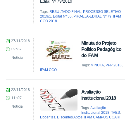
Edital Nº 79/2019
Tags:
RESULTADO FINAL
,
PROCESSO SELETIVO
2019/1
,
Edital Nº 55
,
PRO-EJA-EDITAL Nº 79
,
IFAM
CCO 2018
por
publicado
27/11/2018
Minuta do Projeto
Comunicação
Político Pedagógico
09h37
COARI
do IFAM
Notícia
Tags:
MINUTA
,
PPP 2018
,
IFAM CCO
por
publicado
22/11/2018
Avaliação
Comunicação
Institucional 2018
11h07
COARI
Notícia
Tags:
Avaliação
Institucional 2018
,
TAES
,
Docentes
,
Discentes Aptos
,
IFAM CAMPUS COARI