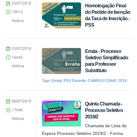
por
publicado
25/07/2019
Homologação Final
Comunicação
do Pedido de Isenção
19h13
COARI
da Taxa de Inscrição -
Notícia
PSS
por
publicado
25/07/2019
Errata - Processo
Comunicação
Seletivo Simplificado
16h45
COARI
para Professor
Notícia
Substituto
Tags:
Errata
,
PSS Docente
,
CAMPUS COARI
,
2019
por
publicado
08/07/2019
Quinta Chamada -
Comunicação
Processo Seletivo
17h49
COARI
2019/2
Notícia
Chamada de Lista de
Espera Processo Seletivo 2019/2 - Forma