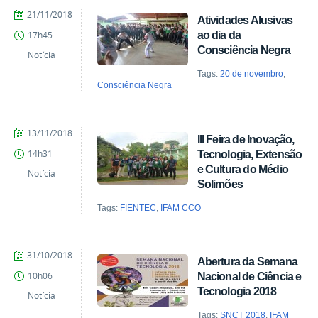
por
publicado
21/11/2018
Atividades Alusivas
Comunicação
ao dia da
17h45
COARI
Consciência Negra
Notícia
Tags:
20 de novembro
,
Consciência Negra
por
publicado
13/11/2018
III Feira de Inovação,
Comunicação
Tecnologia, Extensão
14h31
COARI
e Cultura do Médio
Notícia
Solimões
Tags:
FIENTEC
,
IFAM CCO
por
publicado
31/10/2018
Abertura da Semana
Comunicação
Nacional de Ciência e
10h06
COARI
Tecnologia 2018
Notícia
Tags:
SNCT 2018
,
IFAM