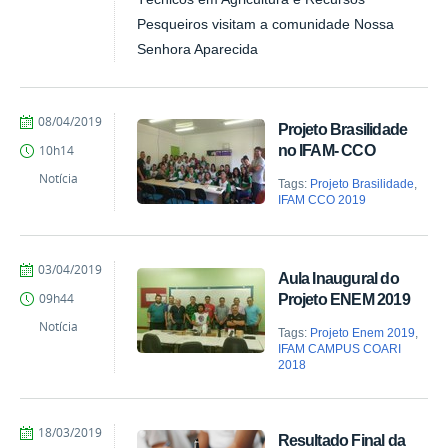
Pesqueiros visitam a comunidade Nossa
Senhora Aparecida
por
publicado
08/04/2019
Projeto Brasilidade
Comunicação
no IFAM- CCO
10h14
COARI
Notícia
Tags:
Projeto Brasilidade
,
IFAM CCO 2019
por
publicado
03/04/2019
Aula Inaugural do
Comunicação
Projeto ENEM 2019
09h44
COARI
Notícia
Tags:
Projeto Enem 2019
,
IFAM CAMPUS COARI
2018
por
publicado
18/03/2019
Resultado Final da