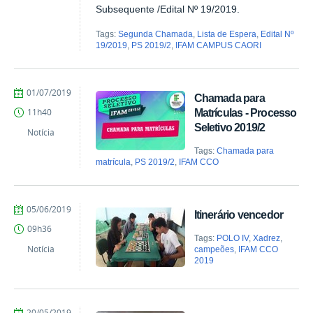
Subsequente /Edital Nº 19/2019.
Tags:
Segunda Chamada
,
Lista de Espera
,
Edital Nº
19/2019
,
PS 2019/2
,
IFAM CAMPUS CAORI
por
publicado
01/07/2019
Chamada para
Comunicação
Matrículas - Processo
11h40
COARI
Seletivo 2019/2
Notícia
Tags:
Chamada para
matrícula
,
PS 2019/2
,
IFAM CCO
por
publicado
05/06/2019
Itinerário vencedor
Comunicação
09h36
COARI
Tags:
POLO IV
,
Xadrez
,
Notícia
campeões
,
IFAM CCO
2019
por
publicado
20/05/2019