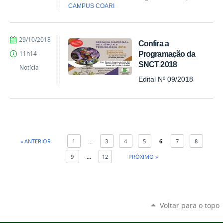
CAMPUS COARI
por
publicado
29/10/2018
Confira a
Comunicação
Programação da
11h14
COARI
SNCT 2018
Notícia
Edital Nº 09/2018
« ANTERIOR
1
...
3
4
5
6
7
8
9
...
12
PRÓXIMO »
Voltar para o topo