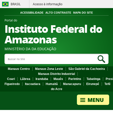
BRASIL
Acesso à informação
ACESSIBILIDADE
ALTO CONTRASTE
MAPA DO SITE
Portal do
Instituto Federal do
Amazonas
MINISTÉRIO DA DA EDUCAÇÃO
Search Site
Sea
Manaus Centro
Manaus Zona Leste
São Gabriel da Cachoeira
Manaus Distrito Industrial
Coari
Lábrea
Iranduba
Maués
Parintins
Tabatinga
Pres
Figueiredo
Itacoatiara
Humaitá
Manacapuru
Eirunepé
Tefé
do Acre