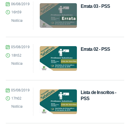
por
publicado
06/08/2019
Errata 03 - PSS
Comunicação
16h59
COARI
Notícia
por
publicado
05/08/2019
Errata 02 - PSS
Comunicação
18h52
COARI
Notícia
por
publicado
05/08/2019
Lista de Inscritos -
Comunicação
PSS
17h02
COARI
Notícia