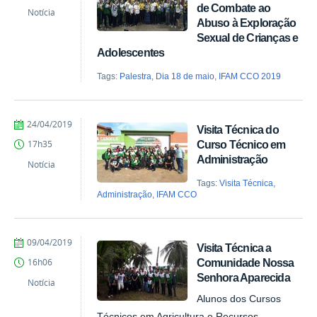
de Combate ao
Notícia
Abuso à Exploração
Sexual de Crianças e
Adolescentes
Tags:
Palestra
,
Dia 18 de maio
,
IFAM CCO 2019
por
publicado
24/04/2019
Visita Técnica do
Comunicação
Curso Técnico em
17h35
COARI
Administração
Notícia
Tags:
Visita Técnica
,
Administração
,
IFAM CCO
por
publicado
09/04/2019
Visita Técnica a
Comunicação
Comunidade Nossa
16h06
COARI
Senhora Aparecida
Notícia
Alunos dos Cursos
Técnicos em Agricultura e Recursos