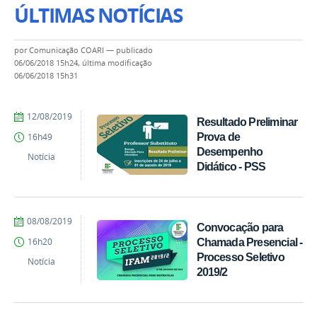
ÚLTIMAS NOTÍCIAS
por
Comunicação COARI
—
publicado
06/06/2018 15h24,
última modificação
06/06/2018 15h31
por
publicado
12/08/2019
Resultado Preliminar
Comunicação
Prova de
16h49
COARI
Desempenho
Notícia
Didático - PSS
por
publicado
08/08/2019
Convocação para
Comunicação
Chamada Presencial -
16h20
COARI
Processo Seletivo
Notícia
2019/2