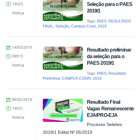
Comunicação
Seleção para o PAES
16h25
COARI
2019/1
Notícia
Tags:
PAES
,
RESULTADO
FINAL
,
Seleção
,
Campus Coari
,
2019
por
publicado
14/03/2019
Resultado preliminar
Comunicação
da seleção para o
09h15
COARI
PAES 2019/1
Notícia
Tags:
PAES
,
Resultado
Preliminar
,
CAMPUS COARI
,
2019
por
publicado
06/02/2019
Resultado Final
Comunicação
Vagas Remanescente
16h21
COARI
EJA/PRO-EJA
Notícia
Processo Seletivo
2019/1 Edital Nº 05/2019