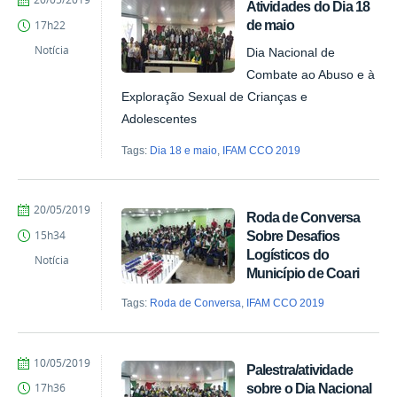
Atividades do Dia 18
Comunicação
de maio
17h22
COARI
Notícia
Dia Nacional de
Combate ao Abuso e à
Exploração Sexual de Crianças e
Adolescentes
Tags:
Dia 18 e maio
,
IFAM CCO 2019
por
publicado
20/05/2019
Roda de Conversa
Comunicação
Sobre Desafios
15h34
COARI
Logísticos do
Notícia
Município de Coari
Tags:
Roda de Conversa
,
IFAM CCO 2019
por
publicado
10/05/2019
Palestra/atividade
Comunicação
sobre o Dia Nacional
17h36
COARI