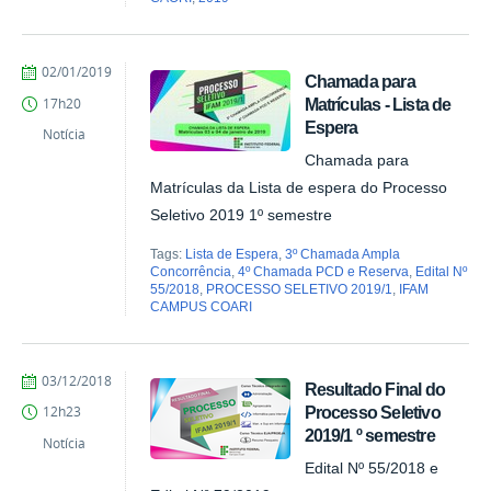
por
publicado
02/01/2019
Chamada para
Comunicação
Matrículas - Lista de
17h20
COARI
Espera
Notícia
Chamada para
Matrículas da Lista de espera do Processo
Seletivo 2019 1º semestre
Tags:
Lista de Espera
,
3º Chamada Ampla
Concorrência
,
4º Chamada PCD e Reserva
,
Edital Nº
55/2018
,
PROCESSO SELETIVO 2019/1
,
IFAM
CAMPUS COARI
por
publicado
03/12/2018
Resultado Final do
Comunicação
Processo Seletivo
12h23
COARI
2019/1 º semestre
Notícia
Edital Nº 55/2018 e