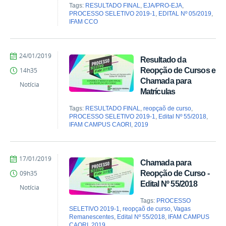
Tags:
RESULTADO FINAL
,
EJA/PRO-EJA
,
PROCESSO SELETIVO 2019-1
,
EDITAL Nº 05/2019
,
IFAM CCO
por
publicado
24/01/2019
Resultado da
Comunicação
Reopção de Cursos e
14h35
COARI
Chamada para
Notícia
Matrículas
Tags:
RESULTADO FINAL
,
reopçaõ de curso
,
PROCESSO SELETIVO 2019-1
,
Edital Nº 55/2018
,
IFAM CAMPUS CAORI
,
2019
por
publicado
17/01/2019
Chamada para
Comunicação
Reopção de Curso -
09h35
COARI
Edital Nº 55/2018
Notícia
Tags:
PROCESSO
SELETIVO 2019-1
,
reopçaõ de curso
,
Vagas
Remanescentes
,
Edital Nº 55/2018
,
IFAM CAMPUS
CAORI
,
2019