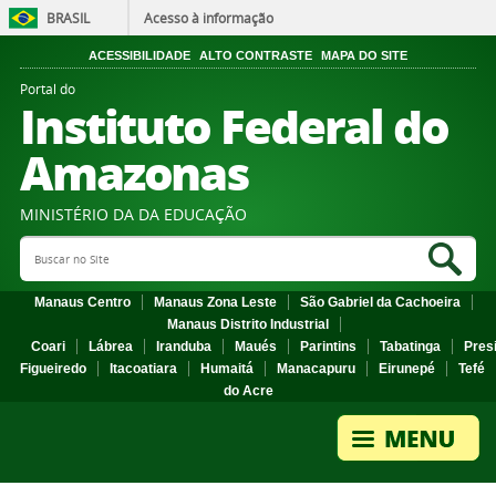
BRASIL
Acesso à informação
ACESSIBILIDADE
ALTO CONTRASTE
MAPA DO SITE
Portal do
Instituto Federal do
Amazonas
MINISTÉRIO DA DA EDUCAÇÃO
Search Site
Sea
Manaus Centro
Manaus Zona Leste
São Gabriel da Cachoeira
Manaus Distrito Industrial
Coari
Lábrea
Iranduba
Maués
Parintins
Tabatinga
Pres
Figueiredo
Itacoatiara
Humaitá
Manacapuru
Eirunepé
Tefé
do Acre