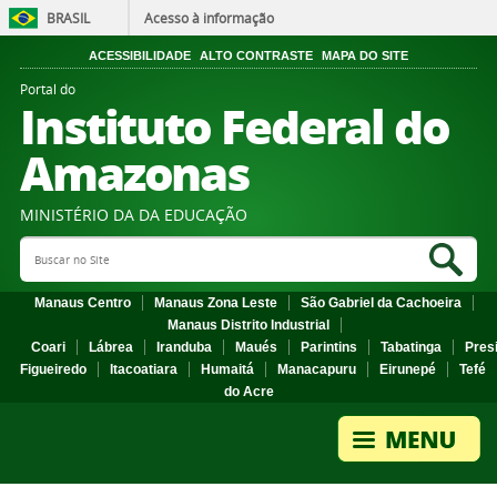
BRASIL
Acesso à informação
ACESSIBILIDADE
ALTO CONTRASTE
MAPA DO SITE
Portal do
Instituto Federal do
Amazonas
MINISTÉRIO DA DA EDUCAÇÃO
Search Site
Sea
Manaus Centro
Manaus Zona Leste
São Gabriel da Cachoeira
Manaus Distrito Industrial
Coari
Lábrea
Iranduba
Maués
Parintins
Tabatinga
Pres
Figueiredo
Itacoatiara
Humaitá
Manacapuru
Eirunepé
Tefé
do Acre