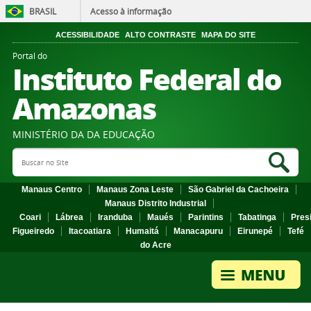
BRASIL
Acesso à informação
ACESSIBILIDADE
ALTO CONTRASTE
MAPA DO SITE
Portal do
Instituto Federal do
Amazonas
MINISTÉRIO DA DA EDUCAÇÃO
Search Site
Sea
Manaus Centro
Manaus Zona Leste
São Gabriel da Cachoeira
Manaus Distrito Industrial
Coari
Lábrea
Iranduba
Maués
Parintins
Tabatinga
Pres
Figueiredo
Itacoatiara
Humaitá
Manacapuru
Eirunepé
Tefé
do Acre