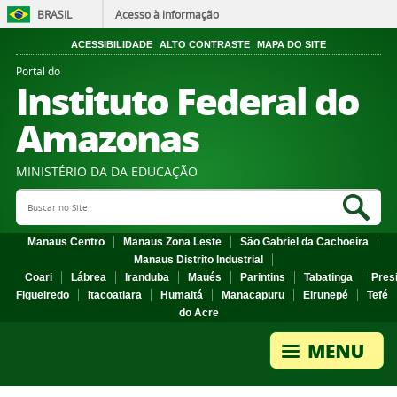
BRASIL
Acesso à informação
ACESSIBILIDADE
ALTO CONTRASTE
MAPA DO SITE
Portal do
Instituto Federal do
Amazonas
MINISTÉRIO DA DA EDUCAÇÃO
Search Site
Sea
Manaus Centro
Manaus Zona Leste
São Gabriel da Cachoeira
Manaus Distrito Industrial
Coari
Lábrea
Iranduba
Maués
Parintins
Tabatinga
Pres
Figueiredo
Itacoatiara
Humaitá
Manacapuru
Eirunepé
Tefé
do Acre