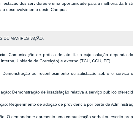
festação dos servidores é uma oportunidade para a melhoria da Institu
ra o desenvolvimento deste Campus.
S DE MANIFESTAÇÃO:
cia: Comunicação de prática de ato ilícito cuja solução dependa d
a Interna, Unidade de Correição) e externo (TCU, CGU, PF).
o: Demonstração ou reconhecimento ou satisfação sobre o serviço o
ação: Demonstração de insatisfação relativa a serviço público ofereci
tação: Requerimento de adoção de providência por parte da Administra
tão: O demandante apresenta uma comunicação verbal ou escrita pro