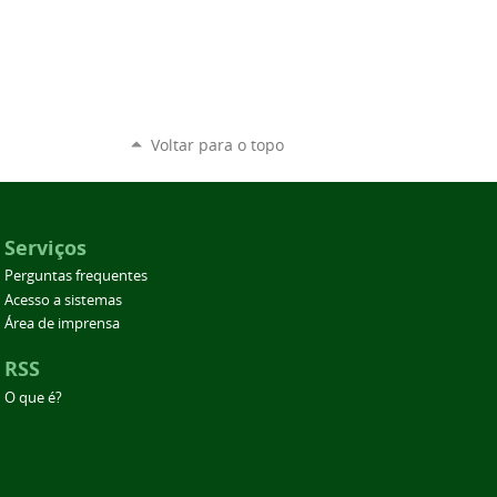
Voltar para o topo
Serviços
Perguntas frequentes
Acesso a sistemas
Área de imprensa
RSS
O que é?