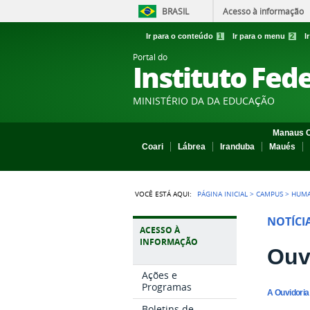
BRASIL
Acesso à informação
Ir para o conteúdo
1
Ir para o menu
2
I
Portal do
Instituto Fed
MINISTÉRIO DA DA EDUCAÇÃO
Manaus C
Coari
Lábrea
Iranduba
Maués
VOCÊ ESTÁ AQUI:
PÁGINA INICIAL
>
CAMPUS
>
HUMA
NOTÍCI
ACESSO À
INFORMAÇÃO
Ouv
Ações e
Programas
A Ouvidoria
Boletins de