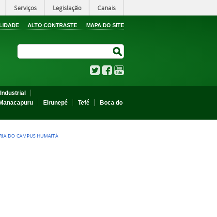
Serviços
Legislação
Canais
LIDADE
ALTO CONTRASTE
MAPA DO SITE
Search Site
Search Site
Twitter
Facebook
YouTube
Industrial
Manacapuru
Eirunepé
Tefé
Boca do
RIA DO CAMPUS HUMAITÁ