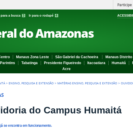
Participe
r para a busca
3
Ir para o rodapé
4
ACESSIBI
eral do Amazonas
entro
Manaus Zona Leste
São Gabriel da Cachoeira
Manaus Distrito 
Parintins
Tabatinga
Presidente Figueiredo
Itacoatiara
Humaitá
Acre
ITÁ
>
ENSINO, PESQUISA E EXTENSÃO
>
MATÉRIAS ENSINO, PESQUISA E EXTENSÃO
>
OUVIDO
AS
idoria do Campus Humaitá
 já se encontra em funcionamento.