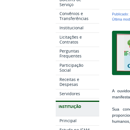
Serviço
Convênios e
publicado
:
Transferências
última mo
Institucional
Licitações e
Contratos
Perguntas
Frequentes
Participação
Social
Receitas e
Despesas
A ouvido
Servidores
manifest
INSTITUIÇÃO
Sua cond
proporcio
Principal
humanos, 
Estude no IFAM