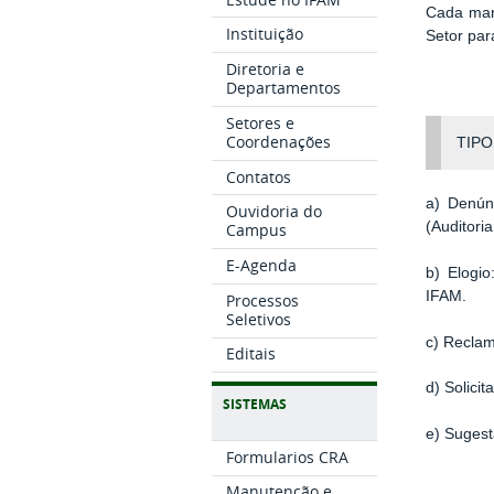
Cada mani
Instituição
Setor pa
Diretoria e
Departamentos
Setores e
Coordenações
TIPO
Contatos
a) Denún
Ouvidoria do
(Auditori
Campus
E-Agenda
b) Elogi
IFAM.
Processos
Seletivos
c) Reclam
Editais
d) Solici
SISTEMAS
e) Suges
Formularios CRA
Manutenção e