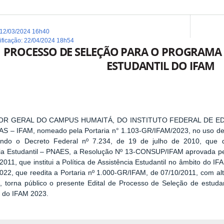
12/03/2024 16h40
dificação
:
22/04/2024 18h54
PROCESSO DE SELEÇÃO PARA O PROGRAMA 
ESTUDANTIL DO IFAM
OR GERAL DO CAMPUS HUMAITÁ, DO INSTITUTO FEDERAL DE E
– IFAM, nomeado pela Portaria n° 1.103-GR/IFAM/2023, no uso de su
ando o Decreto Federal nº 7.234, de 19 de julho de 2010, que 
cia Estudantil – PNAES, a Resolução Nº 13-CONSUP/IFAM aprovada pe
2011, que institui a Política de Assistência Estudantil no âmbito do I
2022, que reedita a Portaria nº 1.000-GR/IFAM, de 07/10/2011, com alt
º, torna público o presente Edital de Processo de Seleção de estud
l do IFAM 2023.