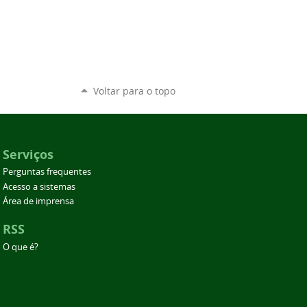
Voltar para o topo
Serviços
Perguntas frequentes
Acesso a sistemas
Área de imprensa
RSS
O que é?