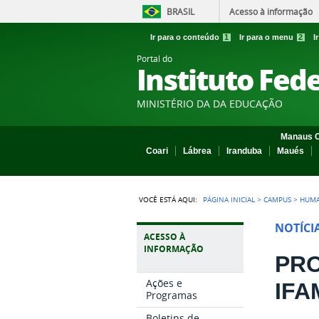
BRASIL
Acesso à informação
Ir para o conteúdo
1
Ir para o menu
2
I
Portal do
Instituto Fed
MINISTÉRIO DA DA EDUCAÇÃO
Manaus C
Coari
Lábrea
Iranduba
Maués
VOCÊ ESTÁ AQUI:
PÁGINA INICIAL
>
CAMPUS
>
HUMA
NOTÍCI
ACESSO À
INFORMAÇÃO
PRO
Ações e
IFA
Programas
Boletins de