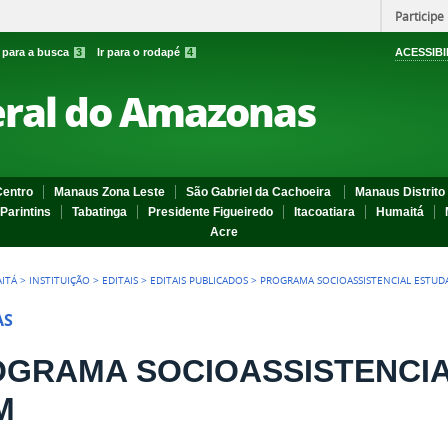
Participe
r para a busca
3
Ir para o rodapé
4
ACESSIBI
eral do Amazonas
entro
Manaus Zona Leste
São Gabriel da Cachoeira
Manaus Distrito 
Parintins
Tabatinga
Presidente Figueiredo
Itacoatiara
Humaitá
Acre
ITÁ
>
INSTITUIÇÃO
>
EDITAIS
>
EDITAIS PUBLICADOS
>
PROGRAMA SOCIOASSISTENCIAL ESTUD
AS
GRAMA SOCIOASSISTENCIA
M