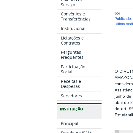
Serviço
Convênios e
por
Transferências
publicado
:
última mo
Institucional
Licitações e
Contratos
Perguntas
Frequentes
Participação
Social
O DIRET
AMAZONAS 
Receitas e
consider
Despesas
Assistên
Servidores
junho de 
abril de 
do art. 9
INSTITUIÇÃO
Estudanti
Principal
Estude no IFAM