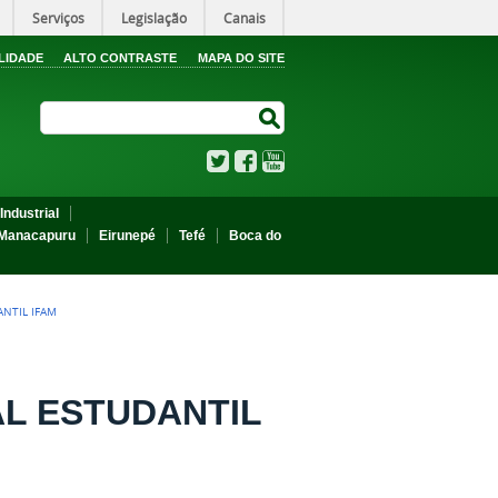
Serviços
Legislação
Canais
LIDADE
ALTO CONTRASTE
MAPA DO SITE
Search Site
Search Site
Twitter
Facebook
YouTube
Industrial
Manacapuru
Eirunepé
Tefé
Boca do
ANTIL IFAM
L ESTUDANTIL