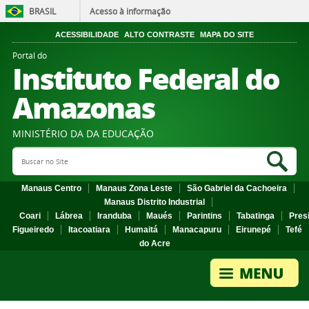
BRASIL
Acesso à informação
ACESSIBILIDADE
ALTO CONTRASTE
MAPA DO SITE
Portal do
Instituto Federal do
Amazonas
MINISTÉRIO DA DA EDUCAÇÃO
Search Site
Sea
Manaus Centro
Manaus Zona Leste
São Gabriel da Cachoeira
Manaus Distrito Industrial
Coari
Lábrea
Iranduba
Maués
Parintins
Tabatinga
Pres
Figueiredo
Itacoatiara
Humaitá
Manacapuru
Eirunepé
Tefé
do Acre