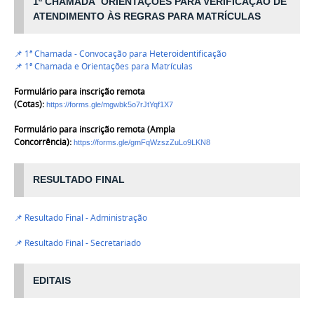
1ª CHAMADA ORIENTAÇÕES PARA VERIFICAÇÃO DE
ATENDIMENTO ÀS REGRAS PARA MATRÍCULAS
📌 1ª Chamada - Convocação para Heteroidentificação
📌 1ª Chamada e Orientações para Matrículas
Formulário para inscrição remota
(Cotas):
https://forms.gle/mgwbk5o7rJtYqf1X7
Formulário para inscrição remota (Ampla
Concorrência):
https://forms.gle/gmFqWzszZuLo9LKN8
RESULTADO FINAL
📌 Resultado Final - Administração
📌 Resultado Final - Secretariado
EDITAIS