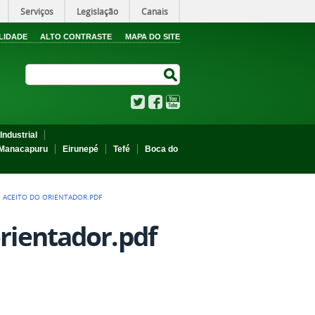
Serviços
Legislação
Canais
LIDADE
ALTO CONTRASTE
MAPA DO SITE
Search Site
Search Site
Twitter
Facebook
YouTube
Industrial
Manacapuru
Eirunepé
Tefé
Boca do
E ACEITO DO ORIENTADOR.PDF
orientador.pdf