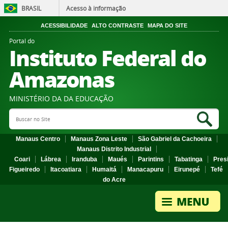
BRASIL
Acesso à informação
ACESSIBILIDADE
ALTO CONTRASTE
MAPA DO SITE
Portal do
Instituto Federal do
Amazonas
MINISTÉRIO DA DA EDUCAÇÃO
Search Site
Sea
Manaus Centro
Manaus Zona Leste
São Gabriel da Cachoeira
Manaus Distrito Industrial
Coari
Lábrea
Iranduba
Maués
Parintins
Tabatinga
Pres
Figueiredo
Itacoatiara
Humaitá
Manacapuru
Eirunepé
Tefé
do Acre