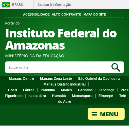
BRASIL
Acesso à informação
ACESSIBILIDADE
ALTO CONTRASTE
MAPA DO SITE
Portal do
Instituto Federal do
Amazonas
MINISTÉRIO DA DA EDUCAÇÃO
Search Site
Sea
Manaus Centro
Manaus Zona Leste
São Gabriel da Cachoeira
Manaus Distrito Industrial
Coari
Lábrea
Iranduba
Maués
Parintins
Tabatinga
Pres
Figueiredo
Itacoatiara
Humaitá
Manacapuru
Eirunepé
Tefé
do Acre